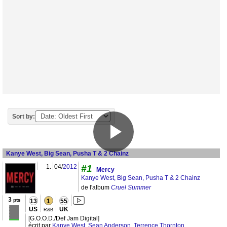
Sort by:
Kanye West, Big Sean, Pusha T & 2 Chainz
1.
04/
2012
#1
Mercy
Kanye West, Big Sean, Pusha T & 2 Chainz
de l'album
Cruel Summer
3
pts
13
1
55
US
UK
R&B
[G.O.O.D./Def Jam Digital]
écrit par
Kanye West
,
Sean Anderson
,
Terrence Thornton
,