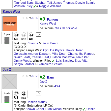
Tauheed Epps
,
Stephan Taft
,
James Thomas
,
Denzie Beagle
,
Winston Riley
&
Reggie Williams
Kanye West
2.
07/
2016
#3
Famous
Kanye West
de l'album
The Life of Pablo
1
pts
34
13
33
US
UK
R&B
featuring
Rihanna
&
Swizz Beatz
[G.O.O.D.]
écrit par Kanye West,
Cyhi the Prynce
,
Havoc
,
Noah
Goldstein
,
Andrew Dawson
,
Mike Dean
,
Chance the Rapper
,
Swizz Beatz
,
Charlie Heat
,
Hudson Mohawke
,
Plain Pat
,
Jimmy Webb
, Winston Riley
,
Luis Bacalov
,
Enzo Vita
,
Sergio Bardotti
&
Giampiero Scalam
Jay-Z
3.
07/
2017
#2
Bam
Jay-Z
de l'album
4:44
1
pts
47
21
US
R&B
featuring
Damian Marley
[S. Carter Enterprises LP Cut]
écrit par
Shawn Carter
,
Dion Wilson
, Winston Riley
,
Ophlin