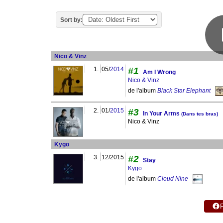
Sort by:
Nico & Vinz
1.
05/
2014
#1
Am I Wrong
Nico & Vinz
de l'album
Black Star Elephant
2.
01/
2015
#3
In Your Arms
(Dans tes bras)
Nico & Vinz
Kygo
3.
12/2015
#2
Stay
Kygo
de l'album
Cloud Nine