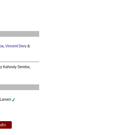
ba
,
Vincent Dery
&
ay Kahouly Sereba,
 Larsen
edIn