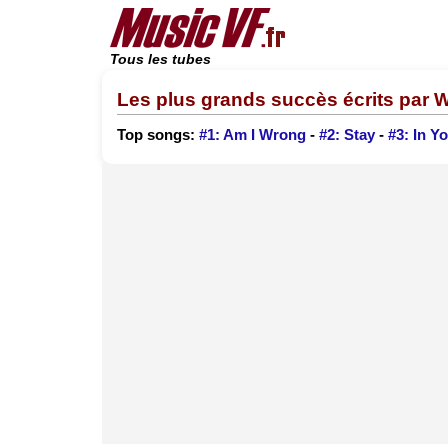
Tous les tubes
Les plus grands succès écrits par W
Top songs:
#1: Am I Wrong
-
#2: Stay
-
#3: In Y