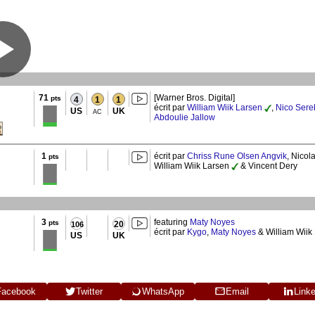
71
[Warner Bros. Digital]
pts
4
1
1
écrit par
William Wiik Larsen
,
Nico Sere
US
UK
AC
Abdoulie Jallow
1
écrit par
Chriss Rune Olsen Angvik
, Nicol
pts
William Wiik Larsen
& Vincent Dery
3
featuring
Maty Noyes
pts
20
106
écrit par
Kygo
,
Maty Noyes
& William Wiik
US
UK
Facebook
Twitter
WhatsApp
Email
Link