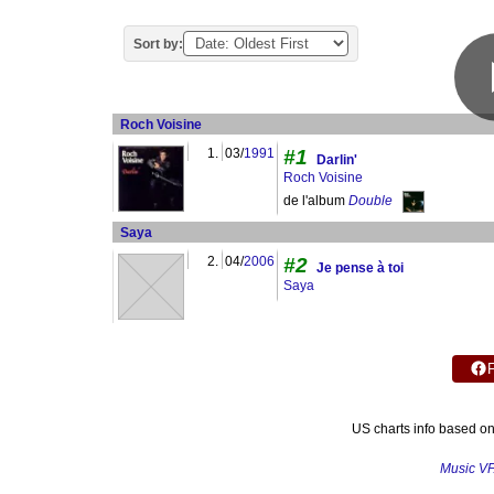
Sort by:
Roch Voisine
1.
03/
1991
#1
Darlin'
Roch Voisine
de l'album
Double
Saya
2.
04/
2006
#2
Je pense à toi
Saya
US charts info based o
Music V