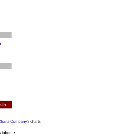
h
edIn
 Charts Company
's charts
es tubes •