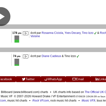
178
écrit par
Rosanna Ciciola
,
Yves Decary
,
Tino Izzo
&
Roc
pts
Voisine
74
écrit par
Diane Cadieux
& Tino Izzo
pts
Facebook
Twitter
WhatsApp
Email
Link
n Billboard (www.billboard.com) charts • UK charts info based on
The Official UK
Music VF © 2007-2026 Howard Drake / VF Entertainment
07/08/26 10h34:09 xx faux
F.com
, music hit charts •
Rock VF.com
, rock music hit charts •
Music VF.fr
, tous l