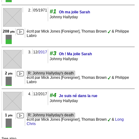
2.
05/1971
#1
Oh ma jolie Sarah
Johnny Hallyday
208
écrit par Mick Jones [Foreigner], Thomas Brown
& Philippe
pts
Labro
3.
12/
2017
#3
Oh ! Ma jolie Sarah
Johnny Hallyday
2
R: Johnny Hallyday's death
pts
écrit par Mick Jones [Foreigner], Thomas Brown
& Philippe
Labro
4.
12/2017
#4
Je suis né dans la rue
Johnny Hallyday
1
R: Johnny Hallyday's death
pts
écrit par Mick Jones [Foreigner], Thomas Brown
&
Long
Chris
See also...