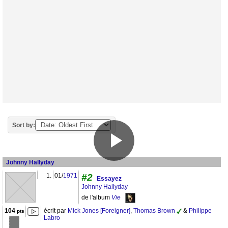
Sort by:
Johnny Hallyday
1.
01/
1971
#2
Essayez
Johnny Hallyday
de l'album
Vie
104
écrit par
Mick Jones [Foreigner]
,
Thomas Brown
&
Philippe
pts
Labro