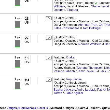
US
écrit par Quavo, Offset, Takeoff
, Jacques
Williams
, Daryl McPherson,
Shane Lindst
Joseph L'Étranger
1
[Quality Control]
pts
23
écrit par Quavious Marshall, Kiari Cephus,
US
Daryl McPherson,
Ahn-tuan Tran
,
Chi Trie
Latos Konstantinos
&
Tom Dettinger
1
[Quality Control]
pts
27
écrit par Quavious Marshall, Kiari Cephus,
US
Daryl McPherson,
Norman Whitfield
&
Bar
1
featuring
Drake
pts
15
[Quality Control]
US
écrit par Quavious Marshall, Kiari Cephus,
Aubrey Graham,
Tyshane Thompson
,
Nim
Paimon Jahanbin
,
Amir Stevie B
&
Jack L
1
featuring
Pop Smoke
pts
114
[Quality Control/Motown]
US
écrit par Quavious Marshall, Kiari Cephus,
Bashar Jackson
,
Andre Loblack
,
Patrick 
Torres
&
Fabio Aguilar
ello •
Migos, Nicki Minaj & Cardi B
• Mustard & Migos • Quavo & Takeoff • Quav