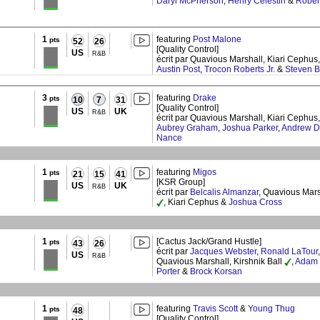
Daryl McPherson
,
Henry Celestin
&
Rober
1
featuring
Post Malone
pts
52
26
[Quality Control]
US
R&B
écrit par Quavious Marshall, Kiari Cephus,
Austin Post
,
Trocon Roberts Jr.
&
Steven 
3
featuring
Drake
pts
10
7
31
[Quality Control]
US
UK
R&B
écrit par Quavious Marshall, Kiari Cephus,
Aubrey Graham
,
Joshua Parker
,
Andrew D
Nance
1
featuring
Migos
pts
21
15
41
[KSR Group]
US
UK
R&B
écrit par
Belcalis Almanzar
, Quavious Mars
, Kiari Cephus &
Joshua Cross
1
[Cactus Jack/Grand Hustle]
pts
43
26
écrit par
Jacques Webster
,
Ronald LaTour
US
R&B
Quavious Marshall, Kirshnik Ball
,
Adam 
Porter
&
Brock Korsan
1
featuring
Travis Scott
&
Young Thug
pts
48
[Quality Control]