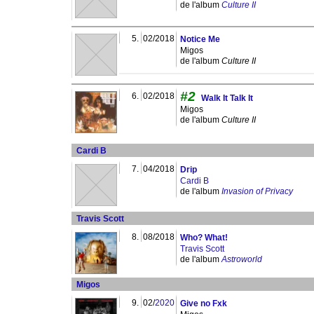
de l'album
Culture II
5.
02/2018
Notice Me
Migos
de l'album
Culture II
#2
6.
02/2018
Walk It Talk It
Migos
de l'album
Culture II
Cardi B
7.
04/2018
Drip
Cardi B
de l'album
Invasion of Privacy
Travis Scott
8.
08/2018
Who? What!
Travis Scott
de l'album
Astroworld
Migos
9.
02/
2020
Give no Fxk