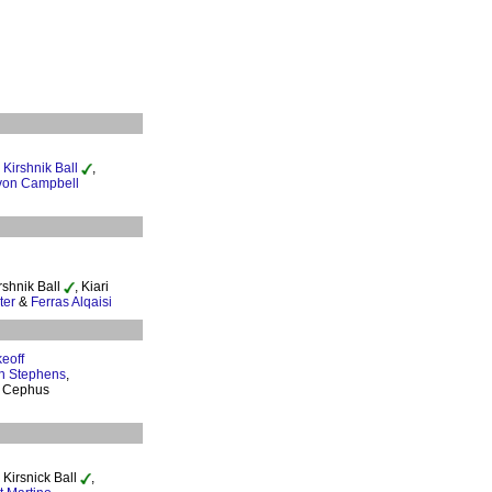
,
Kirshnik Ball
,
von Campbell
rshnik Ball
, Kiari
ter
&
Ferras Alqaisi
eoff
n Stephens
,
i Cephus
 Kirsnick Ball
,