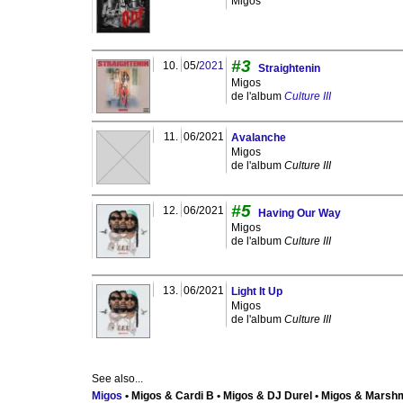
Migos
#3
10.
05/
2021
Straightenin
Migos
de l'album
Culture III
11.
06/2021
Avalanche
Migos
de l'album
Culture III
#5
12.
06/2021
Having Our Way
Migos
de l'album
Culture III
13.
06/2021
Light It Up
Migos
de l'album
Culture III
See also...
Migos
• Migos & Cardi B • Migos & DJ Durel • Migos & Marshm