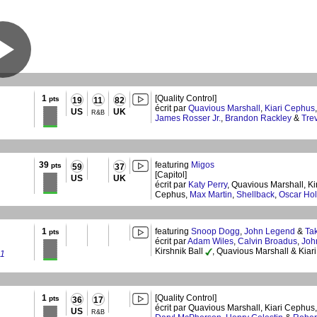
1
[Quality Control]
pts
19
11
82
écrit par
Quavious Marshall
,
Kiari Cephus
US
UK
R&B
James Rosser Jr.
,
Brandon Rackley
&
Tre
39
featuring
Migos
pts
59
37
[Capitol]
US
UK
écrit par
Katy Perry
, Quavious Marshall, Ki
Cephus,
Max Martin
,
Shellback
,
Oscar Hol
1
featuring
Snoop Dogg
,
John Legend
&
Tak
pts
écrit par
Adam Wiles
,
Calvin Broadus
,
Joh
Kirshnik Ball
, Quavious Marshall & Kiar
 1
1
[Quality Control]
pts
36
17
écrit par Quavious Marshall, Kiari Cephus,
US
R&B