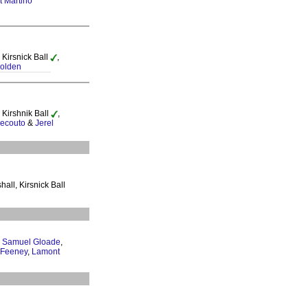
t Martino
 Kirsnick Ball
,
Bolden
 Kirshnik Ball
,
ecouto
&
Jerel
hall, Kirsnick Ball
,
Samuel Gloade
,
Feeney
,
Lamont