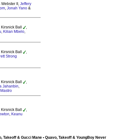
 Webster II,
Jeffery
rom
,
Jonah Yano
&
 Kirsnick Ball
,
u
,
Kilian Mbelo
,
 Kirsnick Ball
,
rett Strong
 Kirsnick Ball
,
a Jahanbin
,
oMastro
 Kirsnick Ball
,
Newton
,
Keanu
o, Takeoff & Gucci Mane • Quavo, Takeoff & YoungBoy Never