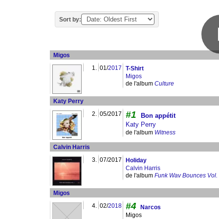
Sort by:
Migos
1.
01/
2017
T-Shirt
Migos
de l'album
Culture
Katy Perry
#1
2.
05/2017
Bon appétit
Katy Perry
de l'album
Witness
Calvin Harris
3.
07/2017
Holiday
Calvin Harris
de l'album
Funk Wav Bounces Vol.
Migos
#4
4.
02/
2018
Narcos
Migos