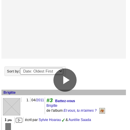
Sort by:
Brigitte
#3
1.
04/
2011
Battez-vous
Brigitte
de l'album
Et vous, tu m'aimes ?
1
écrit par
Sylvie Hoarau
&
Aurélie Saada
pts