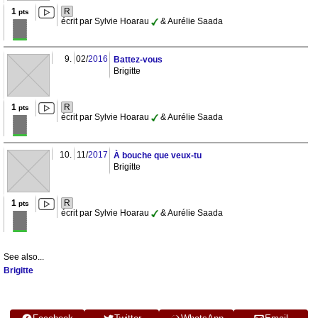
1
R
pts
écrit par Sylvie Hoarau
& Aurélie Saada
9.
02/
2016
Battez-vous
Brigitte
1
R
pts
écrit par Sylvie Hoarau
& Aurélie Saada
10.
11/
2017
À bouche que veux-tu
Brigitte
1
R
pts
écrit par Sylvie Hoarau
& Aurélie Saada
See also...
Brigitte