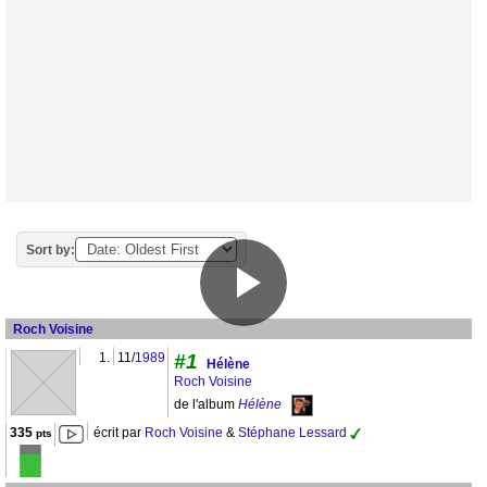
Sort by:
Roch Voisine
1.
11/
1989
#1
Hélène
Roch Voisine
de l'album
Hélène
335
écrit par
Roch Voisine
&
Stéphane Lessard
pts