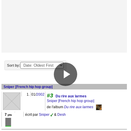
Sort by:
Sniper [French hip hop group]
1.
01/
2002
#3
Du rire aux larmes
Sniper [French hip hop group]
de l'album
Du rire aux larmes
7
écrit par
Sniper
&
Desh
pts