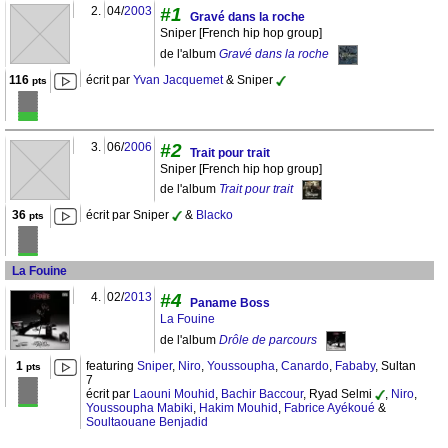
2.
04/
2003
#1
Gravé dans la roche
Sniper [French hip hop group]
de l'album
Gravé dans la roche
116
écrit par
Yvan Jacquemet
& Sniper
pts
3.
06/
2006
#2
Trait pour trait
Sniper [French hip hop group]
de l'album
Trait pour trait
36
écrit par Sniper
&
Blacko
pts
La Fouine
4.
02/
2013
#4
Paname Boss
La Fouine
de l'album
Drôle de parcours
1
featuring
Sniper
,
Niro
,
Youssoupha
,
Canardo
,
Fababy
, Sultan
pts
7
écrit par
Laouni Mouhid
,
Bachir Baccour
, Ryad Selmi
,
Niro
,
Youssoupha Mabiki
,
Hakim Mouhid
,
Fabrice Ayékoué
&
Soultaouane Benjadid