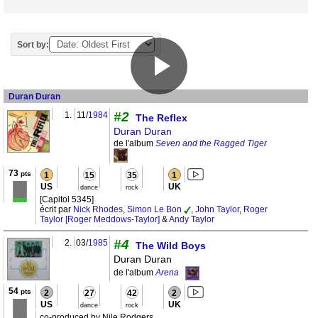
Sort by:
Duran Duran
#2
1.
11/
1984
The Reflex
Duran Duran
de l'album
Seven and the Ragged Tiger
73
pts
1
15
35
1
US
UK
dance
rock
[Capitol 5345]
écrit par
Nick Rhodes
,
Simon Le Bon
,
John Taylor
,
Roger
Taylor [Roger Meddows-Taylor]
&
Andy Taylor
#4
2.
03/
1985
The Wild Boys
Duran Duran
de l'album
Arena
54
pts
2
27
42
2
US
UK
dance
rock
co-produced by Nile Rodgers