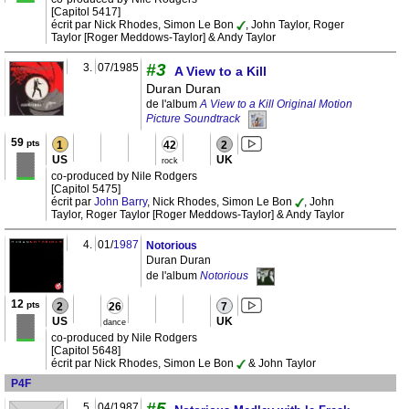
[Capitol 5417]
écrit par Nick Rhodes, Simon Le Bon
, John Taylor, Roger
Taylor [Roger Meddows-Taylor] & Andy Taylor
#3
3.
07/1985
A View to a Kill
Duran Duran
de l'album
A View to a Kill Original Motion
Picture Soundtrack
59
pts
1
42
2
US
UK
rock
co-produced by Nile Rodgers
[Capitol 5475]
écrit par
John Barry
, Nick Rhodes, Simon Le Bon
, John
Taylor, Roger Taylor [Roger Meddows-Taylor] & Andy Taylor
4.
01/
1987
Notorious
Duran Duran
de l'album
Notorious
12
pts
2
26
7
US
UK
dance
co-produced by Nile Rodgers
[Capitol 5648]
écrit par Nick Rhodes, Simon Le Bon
& John Taylor
P4F
#5
5.
04/1987