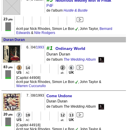
Notorious Medley with le Freak
P4F
de l'album
Hustle & Bustle
23
pts
écrit par Nick Rhodes, Simon Le Bon
, John Taylor,
Bernard
Edwards
&
Nile Rodgers
Duran Duran
#1
6.
04/
1993
Ordinary World
Duran Duran
de l'album
The Wedding Album
83
pts
3
14
2
6
US
UK
AC
alt.
[Capitol 44908]
écrit par Nick Rhodes, Simon Le Bon
, John Taylor &
Warren Cuccurullo
7.
08/1993
Come Undone
Duran Duran
de l'album
The Wedding Album
20
pts
7
19
12
13
US
UK
AC
alt.
[Capitol 44918]
écrit par Nick Rhodes, Simon Le Bon
, John Taylor &