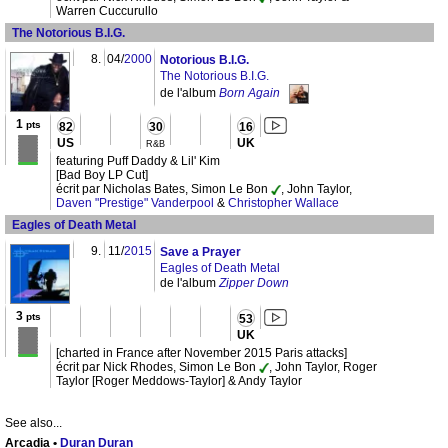
Warren Cuccurullo
The Notorious B.I.G.
8.
04/
2000
Notorious B.I.G.
The Notorious B.I.G.
de l'album
Born Again
1
pts
82
30
16
US
UK
R&B
featuring Puff Daddy & Lil' Kim
[Bad Boy LP Cut]
écrit par Nicholas Bates, Simon Le Bon
, John Taylor,
Daven "Prestige" Vanderpool
&
Christopher Wallace
Eagles of Death Metal
9.
11/
2015
Save a Prayer
Eagles of Death Metal
de l'album
Zipper Down
3
pts
53
UK
[charted in France after November 2015 Paris attacks]
écrit par Nick Rhodes, Simon Le Bon
, John Taylor, Roger
Taylor [Roger Meddows-Taylor] & Andy Taylor
See also...
Arcadia •
Duran Duran