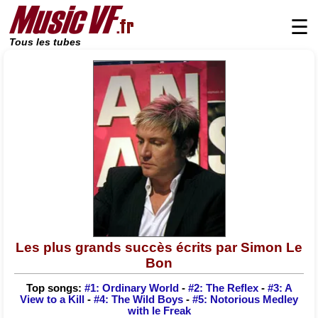
☰
Tous les tubes
Les plus grands succès écrits par Simon Le
Bon
Top songs:
#1: Ordinary World
-
#2: The Reflex
-
#3: A
View to a Kill
-
#4: The Wild Boys
-
#5: Notorious Medley
with le Freak