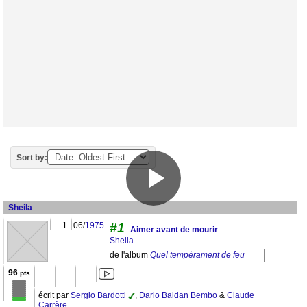
Sort by:
Sheila
1.
06/
1975
#1
Aimer avant de mourir
Sheila
de l'album
Quel tempérament de feu
96
pts
écrit par
Sergio Bardotti
,
Dario Baldan Bembo
&
Claude
Carrère