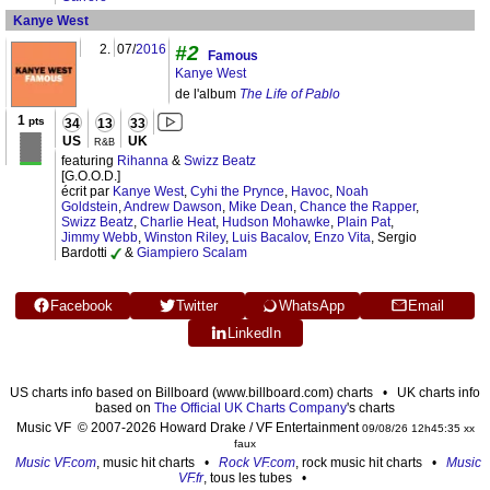
Kanye West
2.
07/
2016
#2
Famous
Kanye West
de l'album
The Life of Pablo
1
pts
34
13
33
US
UK
R&B
featuring
Rihanna
&
Swizz Beatz
[G.O.O.D.]
écrit par
Kanye West
,
Cyhi the Prynce
,
Havoc
,
Noah
Goldstein
,
Andrew Dawson
,
Mike Dean
,
Chance the Rapper
,
Swizz Beatz
,
Charlie Heat
,
Hudson Mohawke
,
Plain Pat
,
Jimmy Webb
,
Winston Riley
,
Luis Bacalov
,
Enzo Vita
, Sergio
Bardotti
&
Giampiero Scalam
Facebook
Twitter
WhatsApp
Email
LinkedIn
US charts info based on Billboard (www.billboard.com) charts • UK charts info
based on
The Official UK Charts Company
's charts
Music VF © 2007-2026 Howard Drake / VF Entertainment
09/08/26 12h45:35 xx
faux
Music VF.com
, music hit charts •
Rock VF.com
, rock music hit charts •
Music
VF.fr
, tous les tubes •