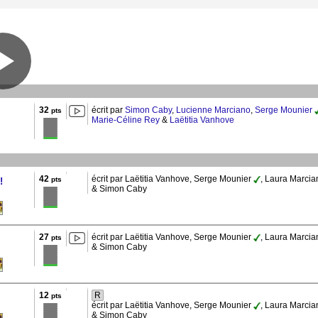
32
écrit par
Simon Caby
,
Lucienne Marciano
,
Serge Mounier
pts
Marie-Céline Rey
&
Laëtitia Vanhove
42
écrit par Laëtitia Vanhove, Serge Mounier
, Laura Marcia
pts
!
& Simon Caby
27
écrit par Laëtitia Vanhove, Serge Mounier
, Laura Marcia
pts
& Simon Caby
12
R
pts
écrit par Laëtitia Vanhove, Serge Mounier
, Laura Marcia
& Simon Caby