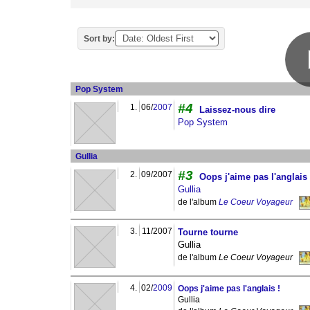
Sort by:
Pop System
#4
1.
06/
2007
Laissez-nous dire
Pop System
Gullia
#3
2.
09/2007
Oops j'aime pas l'anglais 
Gullia
de l'album
Le Coeur Voyageur
3.
11/2007
Tourne tourne
Gullia
de l'album
Le Coeur Voyageur
4.
02/
2009
Oops j'aime pas l'anglais !
Gullia