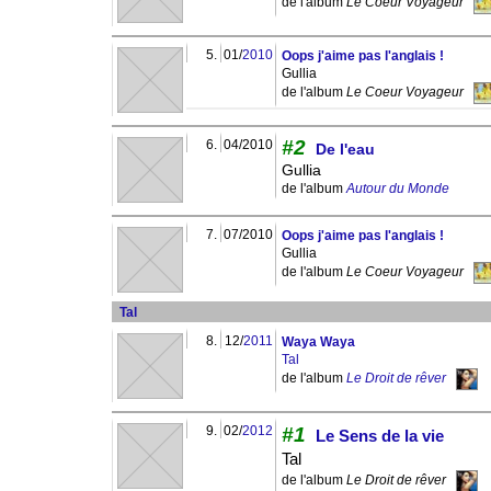
de l'album
Le Coeur Voyageur
5.
01/
2010
Oops j'aime pas l'anglais !
Gullia
de l'album
Le Coeur Voyageur
#2
6.
04/2010
De l'eau
Gullia
de l'album
Autour du Monde
7.
07/2010
Oops j'aime pas l'anglais !
Gullia
de l'album
Le Coeur Voyageur
Tal
8.
12/
2011
Waya Waya
Tal
de l'album
Le Droit de rêver
9.
02/
2012
#1
Le Sens de la vie
Tal
de l'album
Le Droit de rêver