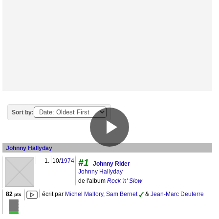
Sort by:
Johnny Hallyday
1.
10/
1974
#1
Johnny Rider
Johnny Hallyday
de l'album
Rock 'n' Slow
82
écrit par
Michel Mallory
,
Sam Bernet
&
Jean-Marc Deuterre
pts