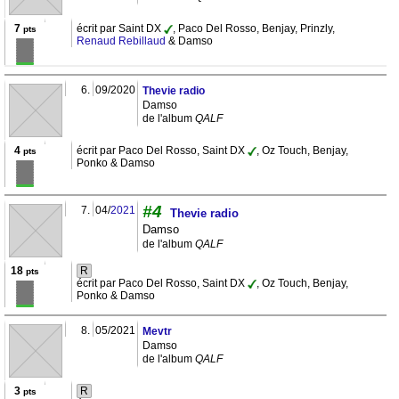
7
écrit par Saint DX
, Paco Del Rosso, Benjay, Prinzly,
pts
Renaud Rebillaud
& Damso
6.
09/2020
Thevie radio
Damso
de l'album
QALF
4
écrit par Paco Del Rosso, Saint DX
, Oz Touch, Benjay,
pts
Ponko & Damso
#4
7.
04/
2021
Thevie radio
Damso
de l'album
QALF
18
R
pts
écrit par Paco Del Rosso, Saint DX
, Oz Touch, Benjay,
Ponko & Damso
8.
05/2021
Mevtr
Damso
de l'album
QALF
3
R
pts