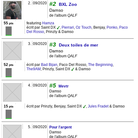
#2
2.
09/2020
BXL Zoo
Damso
de l'album
QALF
55
featuring
Hamza
pts
écrit par Saint DX
,
Pierrari
,
Oz Touch
, Benjay,
Ponko
,
Paco
Del Rosso
, Prinzly & Damso
#3
3.
09/2020
Deux toiles de mer
Damso
de l'album
QALF
52
écrit par
Bad Bijan
, Paco Del Rosso,
The Beginning
,
pts
The9AM
, Prinzly, Saint DX
& Damso
#5
4.
09/2020
Mevtr
Damso
de l'album
QALF
15
écrit par Prinzly, Benjay, Saint DX
,
Jules Fradet
& Damso
pts
5.
09/2020
Pour l'argent
Damso
de l'album
QALF