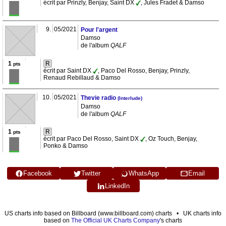
écrit par Prinzly, Benjay, Saint DX
, Jules Fradet & Damso
9.
05/2021
Pour l'argent
Damso
de l'album
QALF
1
R
pts
écrit par Saint DX
, Paco Del Rosso, Benjay, Prinzly,
Renaud Rebillaud & Damso
10.
05/2021
Thevie radio
(Interlude)
Damso
de l'album
QALF
1
R
pts
écrit par Paco Del Rosso, Saint DX
, Oz Touch, Benjay,
Ponko & Damso
Facebook
Twitter
WhatsApp
Email
LinkedIn
US charts info based on Billboard (www.billboard.com) charts • UK charts info
based on
The Official UK Charts Company
's charts