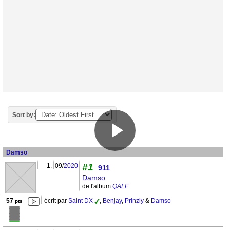
Sort by:
Damso
#1
1.
09/
2020
911
Damso
de l'album
QALF
57
écrit par
Saint DX
,
Benjay
,
Prinzly
&
Damso
pts