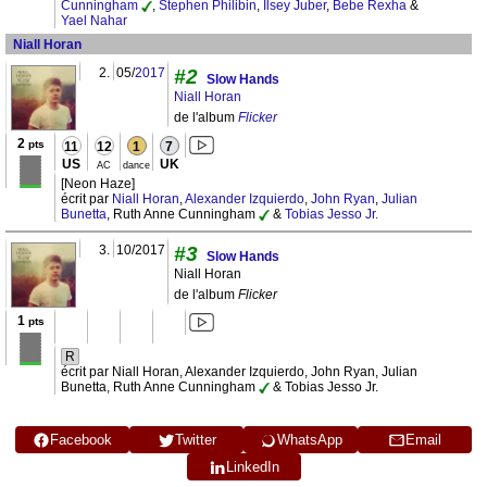
Cunningham
,
Stephen Philibin
,
Ilsey Juber
,
Bebe Rexha
&
Yael Nahar
Niall Horan
2.
05/
2017
#2
Slow Hands
Niall Horan
de l'album
Flicker
2
pts
11
12
1
7
US
UK
AC
dance
[Neon Haze]
écrit par
Niall Horan
,
Alexander Izquierdo
,
John Ryan
,
Julian
Bunetta
, Ruth Anne Cunningham
&
Tobias Jesso Jr.
3.
10/2017
#3
Slow Hands
Niall Horan
de l'album
Flicker
1
pts
R
écrit par Niall Horan, Alexander Izquierdo, John Ryan, Julian
Bunetta, Ruth Anne Cunningham
& Tobias Jesso Jr.
Facebook
Twitter
WhatsApp
Email
LinkedIn