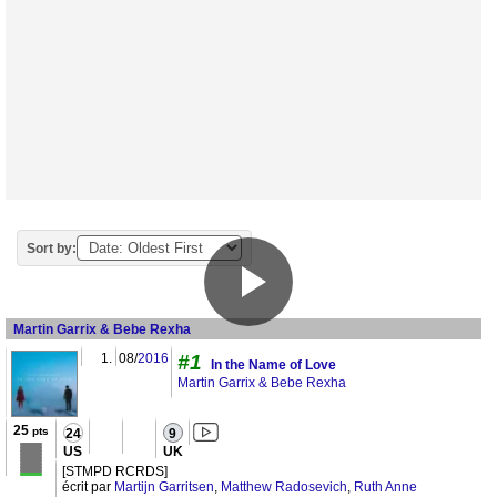
Sort by:
Martin Garrix & Bebe Rexha
1.
08/
2016
#1
In the Name of Love
Martin Garrix & Bebe Rexha
25
pts
24
9
US
UK
[STMPD RCRDS]
écrit par
Martijn Garritsen
,
Matthew Radosevich
,
Ruth Anne