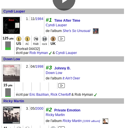
Cyndi Lauper
1.
11/
1984
#1
Time After Time
Cyndi Lauper
de l'album
She's So Unusual
125
pts
1
1
78
10
3
US
UK
AC
R&B
rock
[Portrait 04432]
écrit par
Rob Hyman
&
Cyndi Lauper
Down Low
2.
04/
1998
#3
Johnny B.
Down Low
de l'album
It Ain't Over
15
pts
écrit par
Eric Bazilian
,
Rick Chertoff
& Rob Hyman
Ricky Martin
3.
05/
2000
#2
Private Emotion
Ricky Martin
de l'album
Ricky Martin
[1999 album]