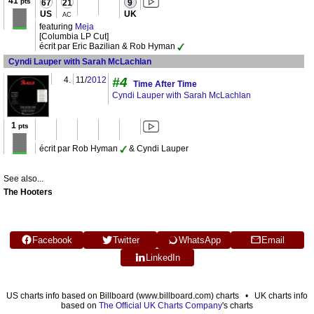
41
pts
67
21
9
US
UK
AC
featuring
Meja
[Columbia LP Cut]
écrit par Eric Bazilian & Rob Hyman
Cyndi Lauper with Sarah McLachlan
4.
11/
2012
#4
Time After Time
Cyndi Lauper with Sarah McLachlan
1
pts
écrit par Rob Hyman
& Cyndi Lauper
See also...
The Hooters
Facebook
Twitter
WhatsApp
Email
LinkedIn
US charts info based on Billboard (www.billboard.com) charts • UK charts info
based on
The Official UK Charts Company
's charts