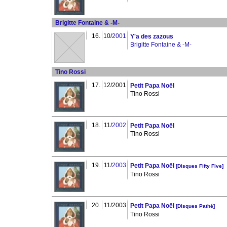
Brigitte Fontaine & -M-
16.
10/
2001
Y'a des zazous
Brigitte Fontaine & -M-
Tino Rossi
17.
12/2001
Petit Papa Noël
Tino Rossi
18.
11/
2002
Petit Papa Noël
Tino Rossi
19.
11/
2003
Petit Papa Noël
[Disques Fifty Five]
Tino Rossi
20.
11/2003
Petit Papa Noël
[Disques Pathé]
Tino Rossi