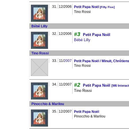
31.
12/2006
Petit Papa Noël
[Fifty Five]
Tino Rossi
Bébé Lilly
#3
32.
12/2006
Petit Papa Noël
Bébé Lilly
Tino Rossi
33.
11/
2007
Petit Papa Noël / Minuit, Chrétien
Tino Rossi
#2
34.
11/2007
Petit Papa Noël
[M6 Interac
Tino Rossi
Pinocchio & Marilou
35.
12/2007
Petit Papa Noël
Pinocchio & Marilou