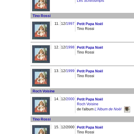
Les Schtroumpfs
Tino Rossi
11.
12/
1997
Petit Papa Noël
Tino Rossi
12.
12/
1998
Petit Papa Noël
Tino Rossi
13.
12/
1999
Petit Papa Noël
Tino Rossi
Roch Voisine
14.
12/
2000
Petit Papa Noël
Roch Voisine
de l'album
L'Album de Noël
Tino Rossi
15.
12/2000
Petit Papa Noël
Tino Rossi