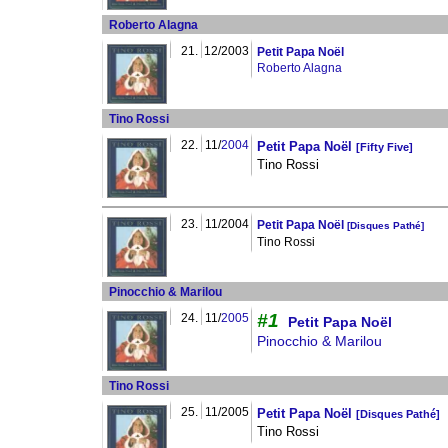
Roberto Alagna
21.
12/2003
Petit Papa Noël
Roberto Alagna
Tino Rossi
22.
11/
2004
Petit Papa Noël
[Fifty Five]
Tino Rossi
23.
11/2004
Petit Papa Noël
[Disques Pathé]
Tino Rossi
Pinocchio & Marilou
#1
24.
11/
2005
Petit Papa Noël
Pinocchio & Marilou
Tino Rossi
25.
11/2005
Petit Papa Noël
[Disques Pathé]
Tino Rossi