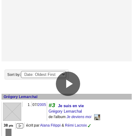
Sort by:
Grégory Lemarchal
#3
1.
07/
2005
Je suis en vie
Grégory Lemarchal
de l'album
Je deviens moi
38
écrit par
Alana Filippi
&
Rémi Lacroix
pts