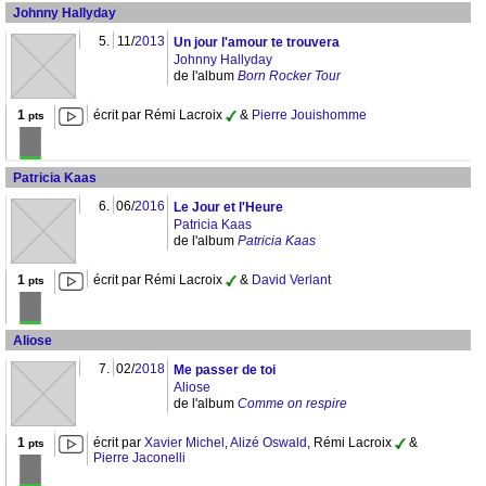
Johnny Hallyday
5.
11/
2013
Un jour l'amour te trouvera
Johnny Hallyday
de l'album
Born Rocker Tour
1
écrit par Rémi Lacroix
&
Pierre Jouishomme
pts
Patricia Kaas
6.
06/
2016
Le Jour et l'Heure
Patricia Kaas
de l'album
Patricia Kaas
1
écrit par Rémi Lacroix
&
David Verlant
pts
Aliose
7.
02/
2018
Me passer de toi
Aliose
de l'album
Comme on respire
1
écrit par
Xavier Michel
,
Alizé Oswald
, Rémi Lacroix
&
pts
Pierre Jaconelli