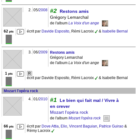
#2
2.
05/
2008
Restons amis
Grégory Lemarchal
de l'album
La Voix d'un ange
62
écrit par
Davide Esposito
, Rémi Lacroix
&
Isabelle Bernal
pts
3.
06/
2009
Restons amis
Grégory Lemarchal
de l'album
La Voix d'un ange
1
R
pts
écrit par Davide Esposito, Rémi Lacroix
& Isabelle Bernal
Mozart l'opéra rock
#1
4.
01/
2010
Le bien qui fait mal / Vivre à
en crever
Mozart l'opéra rock
de l'album
Mozart l'opéra rock
66
écrit par
Dove Attia
,
Elio
,
Vincent Baguian
,
Patrice Guirao
&
pts
Rémy Lacroix