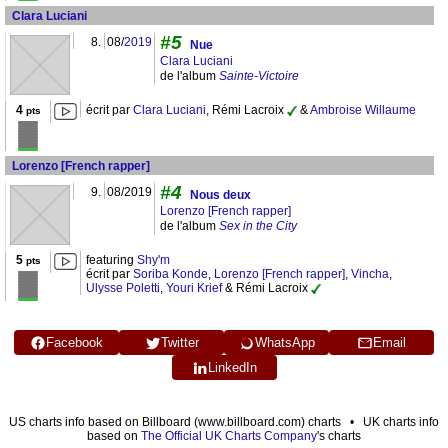
Clara Luciani
#5
8.
08/
2019
Nue
Clara Luciani
de l'album
Sainte-Victoire
4
écrit par
Clara Luciani
, Rémi Lacroix
&
Ambroise Willaume
pts
Lorenzo [French rapper]
#4
9.
08/2019
Nous deux
Lorenzo [French rapper]
de l'album
Sex in the City
5
featuring
Shy'm
pts
écrit par
Soriba Konde
,
Lorenzo [French rapper]
,
Vincha
,
Ulysse Poletti
,
Youri Krief
& Rémi Lacroix
Facebook
Twitter
WhatsApp
Email
LinkedIn
US charts info based on Billboard (www.billboard.com) charts • UK charts info
based on
The Official UK Charts Company
's charts