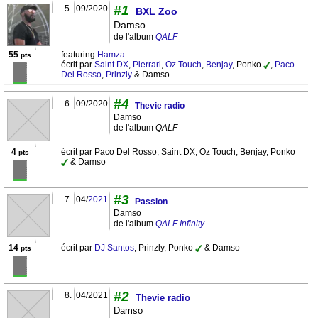
#1
5.
09/2020
BXL Zoo
Damso
de l'album
QALF
55
featuring
Hamza
pts
écrit par
Saint DX
,
Pierrari
,
Oz Touch
,
Benjay
, Ponko
,
Paco
Del Rosso
,
Prinzly
& Damso
#4
6.
09/2020
Thevie radio
Damso
de l'album
QALF
4
écrit par Paco Del Rosso, Saint DX, Oz Touch, Benjay, Ponko
pts
& Damso
#3
7.
04/
2021
Passion
Damso
de l'album
QALF Infinity
14
écrit par
DJ Santos
, Prinzly, Ponko
& Damso
pts
#2
8.
04/2021
Thevie radio
Damso