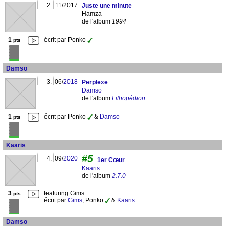
2.
11/2017
Juste une minute
Hamza
de l'album
1994
1
écrit par Ponko
pts
Damso
3.
06/
2018
Perplexe
Damso
de l'album
Lithopédion
1
écrit par Ponko
&
Damso
pts
Kaaris
#5
4.
09/
2020
1er Cœur
Kaaris
de l'album
2.7.0
3
featuring Gims
pts
écrit par
Gims
, Ponko
&
Kaaris
Damso