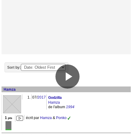
Sort by:
Hamza
1.
07/
2017
Godzilla
Hamza
de l'album
1994
1
écrit par
Hamza
&
Ponko
pts