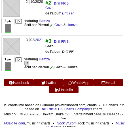
2.
10/2020
#2
Drill FR 5
Gazo
de l'album
Drill FR
3
featuring
Hamza
pts
écrit par Pierrari
,
Gazo
&
Hamza
3.
02/
2021
#3
Drill FR 5
Gazo
de l'album
Drill FR
1
featuring
Hamza
pts
R
écrit par Pierrari
, Gazo & Hamza
Facebook
Twitter
WhatsApp
Email
LinkedIn
US charts info based on Billboard (www.billboard.com) charts • UK charts info
based on
The Official UK Charts Company
's charts
Music VF © 2007-2026 Howard Drake / VF Entertainment
08/08/26 13h39:57 xx
faux
Music VF.com
, music hit charts •
Rock VF.com
, rock music hit charts •
Music