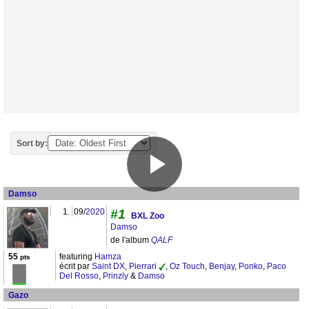
Sort by:
Damso
1.
09/
2020
#1
BXL Zoo
Damso
de l'album
QALF
55
featuring
Hamza
pts
écrit par
Saint DX
,
Pierrari
,
Oz Touch
,
Benjay
,
Ponko
,
Paco
Del Rosso
,
Prinzly
&
Damso
Gazo