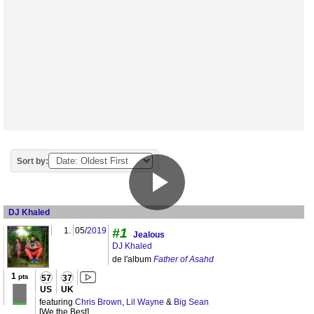
Sort by:
DJ Khaled
1.
05/
2019
#1
Jealous
DJ Khaled
de l'album
Father of Asahd
1
pts
57
37
US
UK
featuring
Chris Brown
,
Lil Wayne
&
Big Sean
[We the Best]