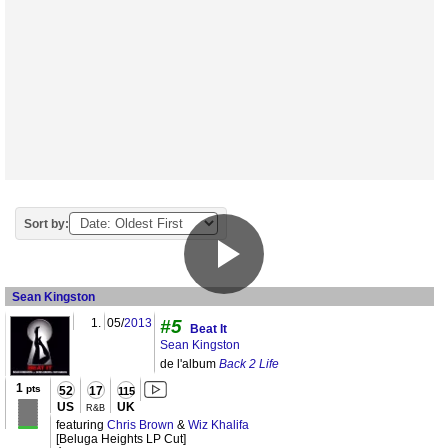
Sort by:
Sean Kingston
1.
05/
2013
#5
Beat It
Sean Kingston
de l'album
Back 2 Life
1
pts
52
17
115
US
UK
R&B
featuring
Chris Brown
&
Wiz Khalifa
[Beluga Heights LP Cut]