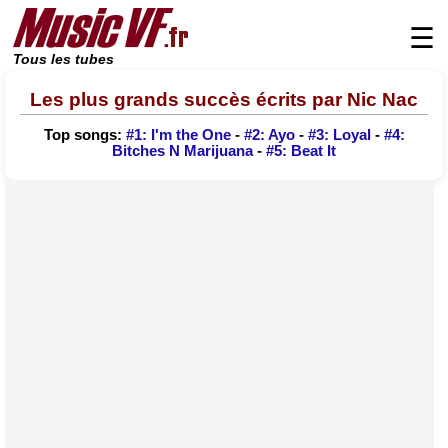
☰
Tous les tubes
Les plus grands succès écrits par Nic Nac
Top songs:
#1: I'm the One
-
#2: Ayo
-
#3: Loyal
-
#4:
Bitches N Marijuana
-
#5: Beat It