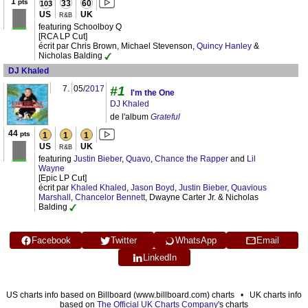
1
pts
33
60
103
US
UK
R&B
featuring Schoolboy Q
[RCA LP Cut]
écrit par Chris Brown, Michael Stevenson,
Quincy Hanley
&
Nicholas Balding
DJ Khaled
7.
05/
2017
#1
I'm the One
DJ Khaled
de l'album
Grateful
44
pts
1
1
1
US
UK
R&B
featuring
Justin Bieber
,
Quavo
,
Chance the Rapper
and
Lil
Wayne
[Epic LP Cut]
écrit par
Khaled Khaled
,
Jason Boyd
,
Justin Bieber
,
Quavious
Marshall
,
Chancelor Bennett
, Dwayne Carter Jr. & Nicholas
Balding
Facebook
Twitter
WhatsApp
Email
LinkedIn
US charts info based on Billboard (www.billboard.com) charts • UK charts info
based on
The Official UK Charts Company
's charts