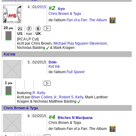
4.
01/
2015
#2
Ayo
Chris Brown & Tyga
de l'album
Fan of a Fan: The Album
20
pts
21
7
6
US
UK
R&B
[RCA LP Cut]
écrit par Chris Brown,
Michael Ray Nguyen-Stevenson
,
Nicholas Balding
& Mark Kragen
Kid Ink
5.
02/2015
Dolo
Kid Ink
de l'album
Full Speed
1
pts
featuring
R. Kelly
écrit par
Brian Collins Jr.
,
Robert S. Kelly
, Mark Lanthier
Kragen & Nicholas Matthew Balding
Chris Brown & Tyga
6.
02/2015
#4
Bitches N Marijuana
Chris Brown & Tyga
de l'album
Fan of a Fan: The Album