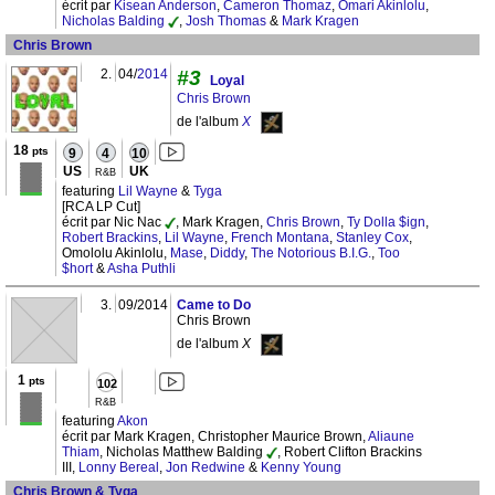
écrit par
Kisean Anderson
,
Cameron Thomaz
,
Omari Akinlolu
,
Nicholas Balding
,
Josh Thomas
&
Mark Kragen
Chris Brown
2.
04/
2014
#3
Loyal
Chris Brown
de l'album
X
18
pts
9
4
10
US
UK
R&B
featuring
Lil Wayne
&
Tyga
[RCA LP Cut]
écrit par Nic Nac
, Mark Kragen,
Chris Brown
,
Ty Dolla $ign
,
Robert Brackins
,
Lil Wayne
,
French Montana
,
Stanley Cox
,
Omololu Akinlolu,
Mase
,
Diddy
,
The Notorious B.I.G.
,
Too
$hort
&
Asha Puthli
3.
09/2014
Came to Do
Chris Brown
de l'album
X
1
pts
102
R&B
featuring
Akon
écrit par Mark Kragen, Christopher Maurice Brown,
Aliaune
Thiam
, Nicholas Matthew Balding
, Robert Clifton Brackins
III,
Lonny Bereal
,
Jon Redwine
&
Kenny Young
Chris Brown & Tyga