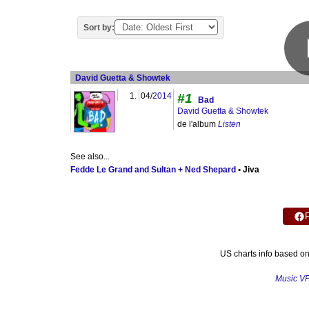
Sort by:
David Guetta & Showtek
1.
04/
2014
#1
Bad
David Guetta & Showtek
de l'album
Listen
See also...
Fedde Le Grand and Sultan + Ned Shepard
• Jiva
US charts info based o
Music V