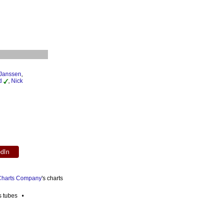
Janssen
,
d
,
Nick
edIn
 Charts Company
's charts
es tubes •