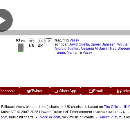
63
featuring
Vassy
pts
22
113
écrit par
David Guetta
,
Sjoerd Janssen
,
Wouter 
US
UK
Giorgio Tuinfort
,
Ossama Al Sarraf
,
Ned Shepar
Turpin
,
Manian
&
Vassy
Facebook
Twitter
WhatsApp
Email
Link
n Billboard (www.billboard.com) charts • UK charts info based on
The Official UK
Music VF © 2007-2026 Howard Drake / VF Entertainment
06/08/26 11h11:26 xx faux
F.com
, music hit charts •
Rock VF.com
, rock music hit charts •
Music VF.fr
, tous l