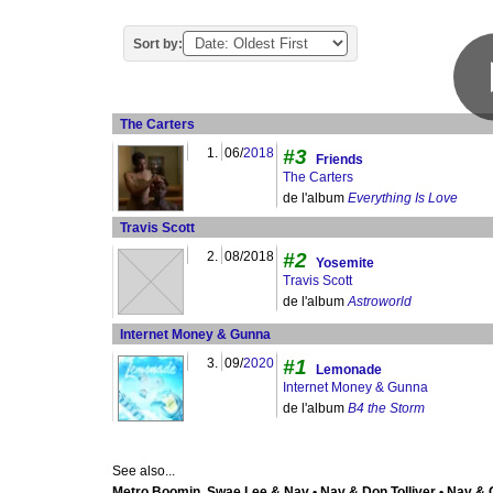
Sort by:
The Carters
1.
06/
2018
#3
Friends
The Carters
de l'album
Everything Is Love
Travis Scott
2.
08/2018
#2
Yosemite
Travis Scott
de l'album
Astroworld
Internet Money & Gunna
3.
09/
2020
#1
Lemonade
Internet Money & Gunna
de l'album
B4 the Storm
See also...
Metro Boomin, Swae Lee & Nav • Nav & Don Tolliver • Nav & Gu