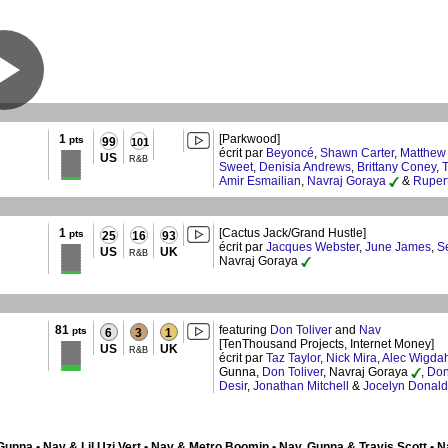
1
[Parkwood]
pts
99
101
écrit par
Beyoncé
,
Shawn Carter
,
Matthew
US
R&B
Sweet
,
Denisia Andrews
,
Brittany Coney
,
T
Amir Esmailian
,
Navraj Goraya
&
Rupert
1
[Cactus Jack/Grand Hustle]
pts
25
16
93
écrit par
Jacques Webster
,
June James
,
S
US
UK
R&B
Navraj Goraya
81
featuring
Don Toliver
and
Nav
pts
6
3
1
[TenThousand Projects, Internet Money]
US
UK
R&B
écrit par
Taz Taylor
,
Nick Mira
,
Alec Wigdah
Gunna,
Don Toliver
, Navraj Goraya
,
Don
Desir
,
Jonathan Mitchell
&
Jocelyn Donald
nna • Nav & Lil Uzi Vert • Nav & Metro Boomin • Nav, Gunna & Travis Scott • Na