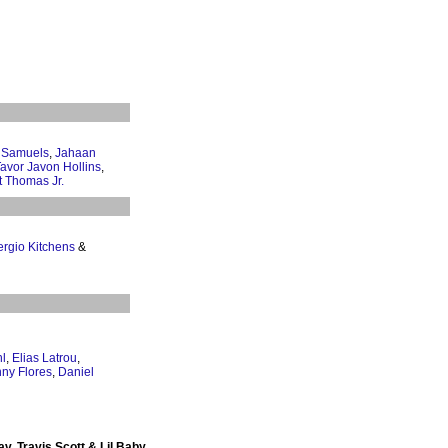
 Samuels
,
Jahaan
avor Javon Hollins
,
 Thomas Jr.
ergio Kitchens
&
l
,
Elias Latrou
,
ny Flores
,
Daniel
v, Travis Scott & Lil Baby