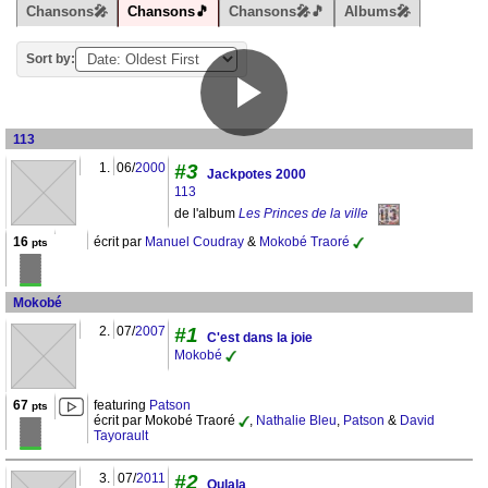
Chansons🎤
Chansons🎵
Chansons🎤🎵
Albums🎤
Sort by:
113
1.
06/
2000
#3
Jackpotes 2000
113
de l'album
Les Princes de la ville
16
écrit par
Manuel Coudray
&
Mokobé Traoré
pts
Mokobé
2.
07/
2007
#1
C'est dans la joie
Mokobé
67
featuring
Patson
pts
écrit par Mokobé Traoré
,
Nathalie Bleu
,
Patson
&
David
Tayorault
3.
07/
2011
#2
Oulala