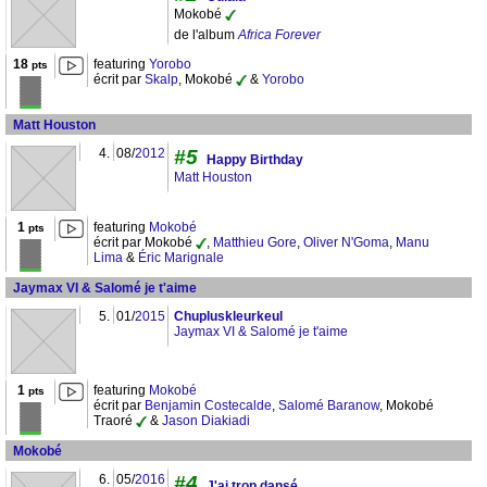
Mokobé
de l'album
Africa Forever
18
featuring
Yorobo
pts
écrit par
Skalp
, Mokobé
&
Yorobo
Matt Houston
4.
08/
2012
#5
Happy Birthday
Matt Houston
1
featuring
Mokobé
pts
écrit par Mokobé
,
Matthieu Gore
,
Oliver N'Goma
,
Manu
Lima
&
Éric Marignale
Jaymax VI & Salomé je t'aime
5.
01/
2015
Chupluskleurkeul
Jaymax VI & Salomé je t'aime
1
featuring
Mokobé
pts
écrit par
Benjamin Costecalde
,
Salomé Baranow
, Mokobé
Traoré
&
Jason Diakiadi
Mokobé
6.
05/
2016
#4
J'ai trop dansé