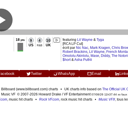
18
featuring
Lil Wayne
&
Tyga
pts
9
4
10
[RCA LP Cut]
US
UK
R&B
écrit par
Nic Nac
,
Mark Kragen
,
Chris Bro
Robert Brackins
,
Lil Wayne
,
French Mont
Omololu Akinlolu
,
Mase
,
Diddy
,
The Notori
$hort
&
Asha Puthli
Facebook
Twitter
WhatsApp
Email
Link
n Billboard (www.billboard.com) charts • UK charts info based on
The Official UK
Music VF © 2007-2026 Howard Drake / VF Entertainment
07/08/26 11h37:44 xx faux
F.com
, music hit charts •
Rock VF.com
, rock music hit charts •
Music VF.fr
, tous l