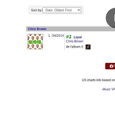
Sort by:
Chris Brown
1.
04/
2014
#1
Loyal
Chris Brown
de l'album
X
US charts info based o
Music V