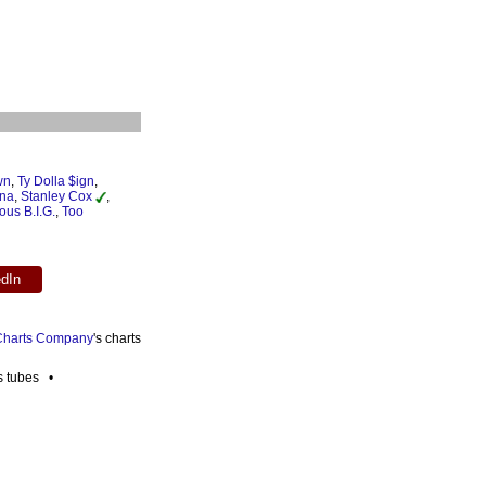
wn
,
Ty Dolla $ign
,
ana
,
Stanley Cox
,
ous B.I.G.
,
Too
edIn
 Charts Company
's charts
es tubes •