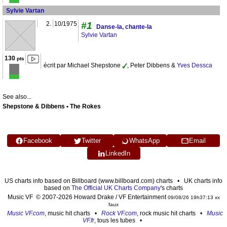
Sylvie Vartan
2.
10/1975
#1
Danse-la, chante-la
Sylvie Vartan
130
pts
écrit par Michael Shepstone
, Peter Dibbens &
Yves Dessca
See also...
Shepstone & Dibbens • The Rokes
Facebook
Twitter
WhatsApp
Email
LinkedIn
US charts info based on Billboard (www.billboard.com) charts • UK charts info
based on
The Official UK Charts Company
's charts
Music VF © 2007-2026 Howard Drake / VF Entertainment
09/08/26 19h37:13 xx
faux
Music VF.com
, music hit charts •
Rock VF.com
, rock music hit charts •
Music
VF.fr
, tous les tubes •