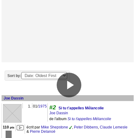
Sort by:
Joe Dassin
1.
01/
1975
#2
Si tu t'appelles Mélancolie
Joe Dassin
de l'album
Si tu t'appelles Mélancolie
110
écrit par
Mike Shepstone
,
Peter Dibbens
,
Claude Lemesle
pts
&
Pierre Delanoë