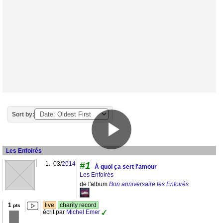
Sort by:
Les Enfoirés
1.
03/
2014
#1
À quoi ça sert l'amour
Les Enfoirés
de l'album
Bon anniversaire les Enfoirés
1
live
charity record
pts
écrit par
Michel Emer