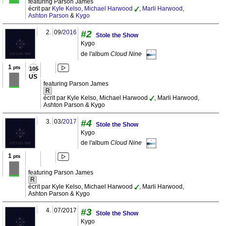
featuring Parson James
écrit par
Kyle Kelso
,
Michael Harwood
,
Marli Harwood
,
Ashton Parson
&
Kygo
2.
09/
2016
#2
Stole the Show
Kygo
de l'album
Cloud Nine
1
pts
105
US
featuring Parson James
R
écrit par Kyle Kelso, Michael Harwood
, Marli Harwood,
Ashton Parson & Kygo
3.
03/
2017
#4
Stole the Show
Kygo
de l'album
Cloud Nine
1
pts
featuring Parson James
R
écrit par Kyle Kelso, Michael Harwood
, Marli Harwood,
Ashton Parson & Kygo
4.
07/2017
#3
Stole the Show
Kygo