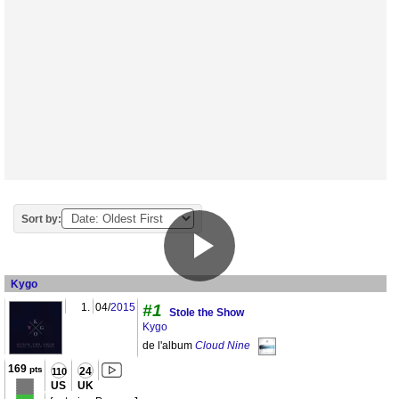
Sort by:
Kygo
1.
04/
2015
#1
Stole the Show
Kygo
de l'album
Cloud Nine
169
pts
24
110
US
UK