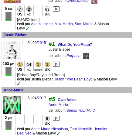
de l'album
Overexposed
5
pts
7
2
63
US
UK
AC
[A&M/Octone]
écrit par
Adam Levine
,
Max Martin
,
Sam Martin
& Mason
Levy
Justin Bieber
5.
09/
2015
#1
What Do You Mean?
Justin Bieber
de l'album
Purpose
103
pts
1
14
1
1
US
UK
AC
dance
[SchoolBoy/Raymond Braun]
écrit par Justin Bieber,
Jason "Poo Bear" Boyd
& Mason Levy
Anne-Marie
6.
04/
2017
#5
Ciao Adios
Anne-Marie
de l'album
Speak Your Mind
2
pts
9
UK
écrit par
Anne-Marie Nicholson
,
Tom Meredith
,
Jennifer
Decilveo
& Mason Levy