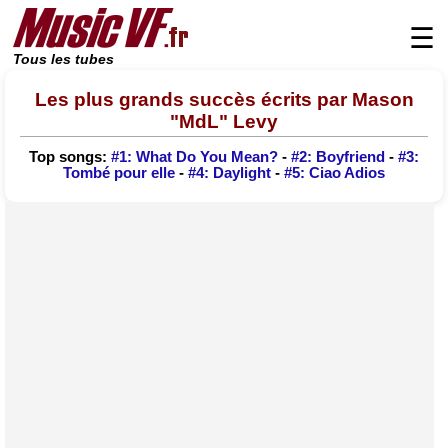
☰
Tous les tubes
Les plus grands succès écrits par Mason
"MdL" Levy
Top songs:
#1: What Do You Mean?
-
#2: Boyfriend
-
#3:
Tombé pour elle
-
#4: Daylight
-
#5: Ciao Adios