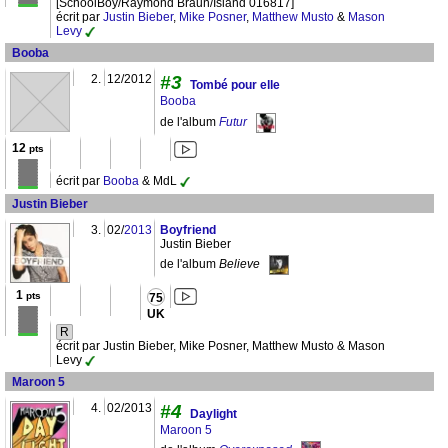
[SchoolBoy/Raymond Braun/Island 016817]
écrit par
Justin Bieber
,
Mike Posner
,
Matthew Musto
&
Mason
Levy
Booba
2.
12/2012
#3
Tombé pour elle
Booba
de l'album
Futur
12
pts
écrit par
Booba
& MdL
Justin Bieber
3.
02/
2013
Boyfriend
Justin Bieber
de l'album
Believe
1
pts
75
UK
R
écrit par Justin Bieber, Mike Posner, Matthew Musto & Mason
Levy
Maroon 5
4.
02/2013
#4
Daylight
Maroon 5