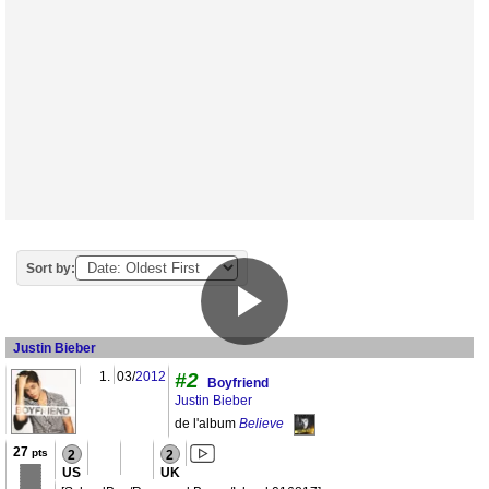
Sort by:
Justin Bieber
1.
03/
2012
#2
Boyfriend
Justin Bieber
de l'album
Believe
27
pts
2
2
US
UK