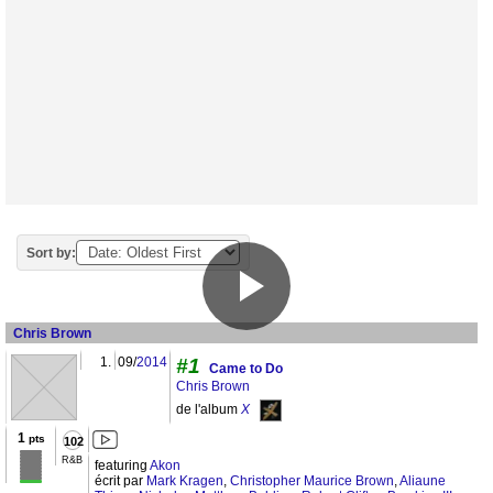
Sort by:
Chris Brown
1.
09/
2014
#1
Came to Do
Chris Brown
de l'album
X
1
pts
102
R&B
featuring
Akon
écrit par
Mark Kragen
,
Christopher Maurice Brown
,
Aliaune