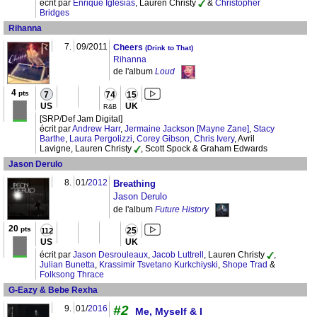
écrit par
Enrique Iglesias
, Lauren Christy
&
Christopher
Bridges
Rihanna
7.
09/2011
Cheers
(Drink to That)
Rihanna
de l'album
Loud
4
pts
7
74
15
US
UK
R&B
[SRP/Def Jam Digital]
écrit par
Andrew Harr
,
Jermaine Jackson [Mayne Zane]
,
Stacy
Barthe
,
Laura Pergolizzi
,
Corey Gibson
,
Chris Ivery
, Avril
Lavigne, Lauren Christy
, Scott Spock & Graham Edwards
Jason Derulo
8.
01/
2012
Breathing
Jason Derulo
de l'album
Future History
20
pts
25
112
US
UK
écrit par
Jason Desrouleaux
,
Jacob Luttrell
, Lauren Christy
,
Julian Bunetta
,
Krassimir Tsvetano Kurkchiyski
,
Shope Trad
&
Folksong Thrace
G-Eazy & Bebe Rexha
#2
9.
01/
2016
Me, Myself & I