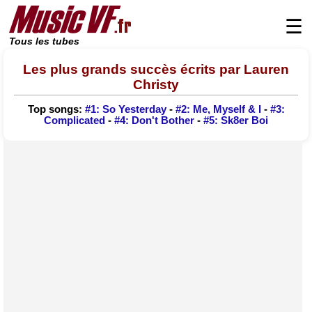
☰
Tous les tubes
Les plus grands succès écrits par Lauren
Christy
Top songs:
#1: So Yesterday
-
#2: Me, Myself & I
-
#3:
Complicated
-
#4: Don't Bother
-
#5: Sk8er Boi