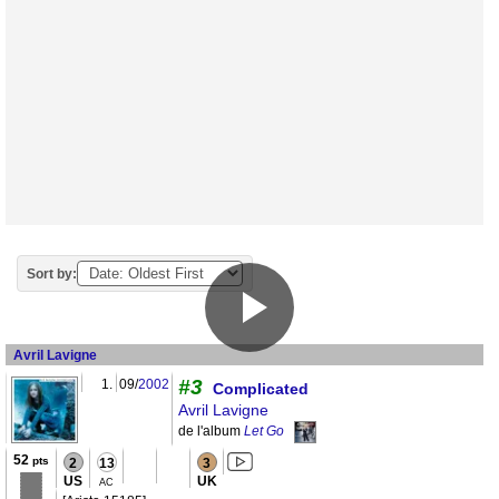
Sort by:
Avril Lavigne
#3
1.
09/
2002
Complicated
Avril Lavigne
de l'album
Let Go
52
pts
2
13
3
US
UK
AC