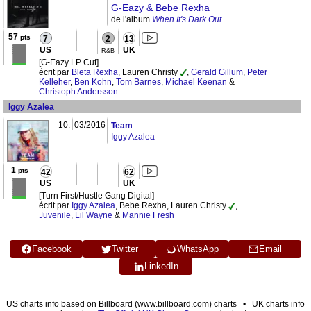
G-Eazy & Bebe Rexha
de l'album
When It's Dark Out
57
pts
7
2
13
US
UK
R&B
[G-Eazy LP Cut]
écrit par
Bleta Rexha
, Lauren Christy
,
Gerald Gillum
,
Peter
Kelleher
,
Ben Kohn
,
Tom Barnes
,
Michael Keenan
&
Christoph Andersson
Iggy Azalea
10.
03/2016
Team
Iggy Azalea
1
pts
42
62
US
UK
[Turn First/Hustle Gang Digital]
écrit par
Iggy Azalea
, Bebe Rexha, Lauren Christy
,
Juvenile
,
Lil Wayne
&
Mannie Fresh
Facebook
Twitter
WhatsApp
Email
LinkedIn
US charts info based on Billboard (www.billboard.com) charts • UK charts info