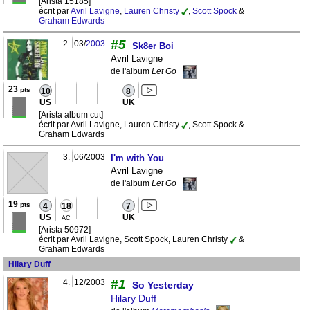
[Arista 15185]
écrit par
Avril Lavigne
,
Lauren Christy
,
Scott Spock
&
Graham Edwards
#5
2.
03/
2003
Sk8er Boi
Avril Lavigne
de l'album
Let Go
23
pts
10
8
US
UK
[Arista album cut]
écrit par Avril Lavigne, Lauren Christy
, Scott Spock &
Graham Edwards
3.
06/2003
I'm with You
Avril Lavigne
de l'album
Let Go
19
pts
4
18
7
US
UK
AC
[Arista 50972]
écrit par Avril Lavigne, Scott Spock, Lauren Christy
&
Graham Edwards
Hilary Duff
#1
4.
12/2003
So Yesterday
Hilary Duff