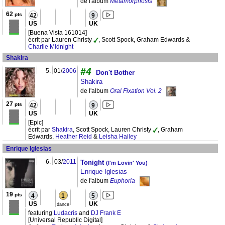
de l'album
Metamorphosis
62
pts
42
9
US
UK
[Buena Vista 161014]
écrit par Lauren Christy
, Scott Spock, Graham Edwards &
Charlie Midnight
Shakira
#4
5.
01/
2006
Don't Bother
Shakira
de l'album
Oral Fixation Vol. 2
27
pts
42
9
US
UK
[Epic]
écrit par
Shakira
, Scott Spock, Lauren Christy
, Graham
Edwards,
Heather Reid
&
Leisha Hailey
Enrique Iglesias
6.
03/
2011
Tonight
(I'm Lovin' You)
Enrique Iglesias
de l'album
Euphoria
19
pts
4
1
5
US
UK
dance
featuring
Ludacris
and
DJ Frank E
[Universal Republic Digital]