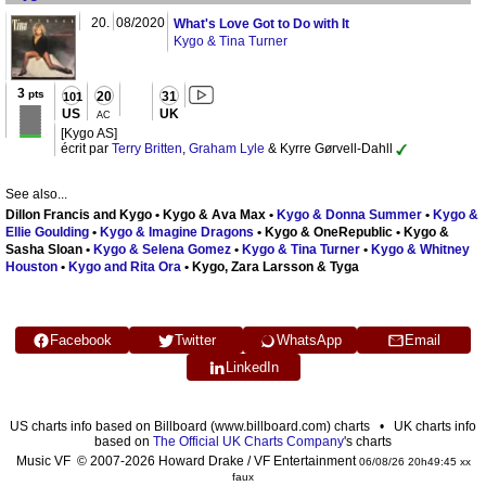
20.
08/2020
What's Love Got to Do with It
Kygo & Tina Turner
3
pts
20
31
101
US
UK
AC
[Kygo AS]
écrit par
Terry Britten
,
Graham Lyle
& Kyrre Gørvell-Dahll
See also...
Dillon Francis and Kygo • Kygo & Ava Max •
Kygo & Donna Summer
•
Kygo &
Ellie Goulding
•
Kygo & Imagine Dragons
• Kygo & OneRepublic • Kygo &
Sasha Sloan •
Kygo & Selena Gomez
•
Kygo & Tina Turner
•
Kygo & Whitney
Houston
•
Kygo and Rita Ora
• Kygo, Zara Larsson & Tyga
Facebook
Twitter
WhatsApp
Email
LinkedIn
US charts info based on Billboard (www.billboard.com) charts • UK charts info
based on
The Official UK Charts Company
's charts
Music VF © 2007-2026 Howard Drake / VF Entertainment
06/08/26 20h49:45 xx
faux