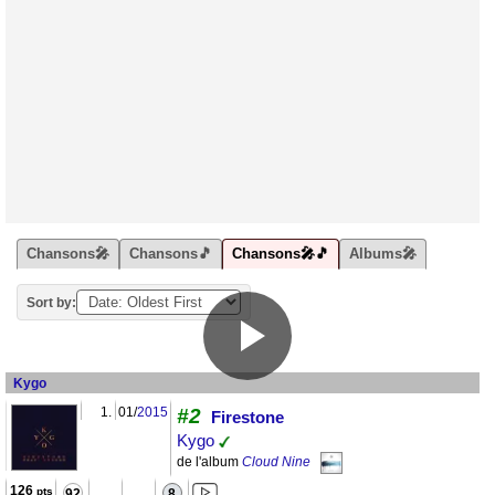
Chansons🎤
Chansons🎵
Chansons🎤🎵
Albums🎤
Sort by:
Kygo
1.
01/
2015
#2
Firestone
Kygo
de l'album
Cloud Nine
126
pts
92
8