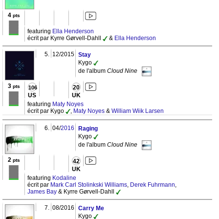
4
pts
featuring
Ella Henderson
écrit par Kyrre Gørvell-Dahll
&
Ella Henderson
5.
12/2015
Stay
Kygo
de l'album
Cloud Nine
3
pts
20
106
US
UK
featuring
Maty Noyes
écrit par Kygo
,
Maty Noyes
&
William Wiik Larsen
6.
04/
2016
Raging
Kygo
de l'album
Cloud Nine
2
pts
42
UK
featuring
Kodaline
écrit par
Mark Carl Stolinkski Williams
,
Derek Fuhrmann
,
James Bay
& Kyrre Gørvell-Dahll
7.
08/2016
Carry Me
Kygo