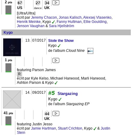
2
pts
67
27
34
US
UK
dance
[Ultra/Ultra]
écrit par
Jeremy Chacon
,
Jonas Kalisch
,
Alexsej Vlasenko
,
Henrik Meinke
, Kygo
,
Fanny Hultman
,
Ellie Goulding
,
Jenson Vaughan
&
Sara Hjellström
Kygo
13.
07/2017
Stole the Show
Kygo
de l'album
Cloud Nine
1
pts
featuring Parson James
R
écrit par Kyle Kelso, Michael Harwood, Marli Harwood,
Ashton Parson & Kygo
#5
14.
09/2017
Stargazing
Kygo
de l'album
Stargazing EP
41
pts
44
UK
featuring Justin Jesso
écrit par
Jamie Hartman
,
Stuart Crichton
, Kygo
&
Justin
Stein