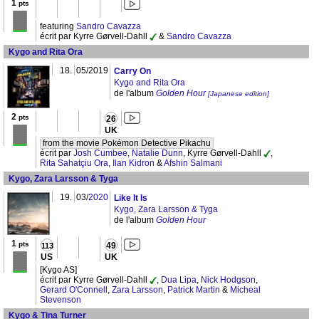
1
pts
featuring
Sandro Cavazza
écrit par Kyrre Gørvell-Dahll
&
Sandro Cavazza
Kygo and Rita Ora
18.
05/2019
Carry On
Kygo and Rita Ora
de l'album
Golden Hour
[Japanese edition]
2
pts
26
UK
from the movie Pokémon Detective Pikachu
écrit par
Josh Cumbee
,
Natalie Dunn
, Kyrre Gørvell-Dahll
,
Rita Sahatçiu Ora
,
Ilan Kidron
&
Afshin Salmani
Kygo, Zara Larsson & Tyga
19.
03/
2020
Like It Is
Kygo, Zara Larsson & Tyga
de l'album
Golden Hour
1
pts
49
113
US
UK
[Kygo AS]
écrit par Kyrre Gørvell-Dahll
,
Dua Lipa
,
Nick Hodgson
,
Gerard O'Connell
,
Zara Larsson
,
Patrick Martin
&
Micheal
Stevenson
Kygo & Tina Turner