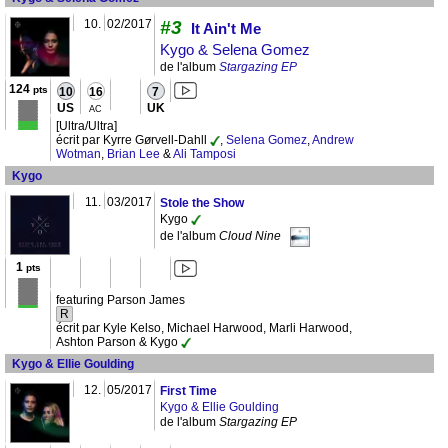
10.
02/2017
#3
It Ain't Me
Kygo & Selena Gomez
de l'album
Stargazing EP
124
pts
10
16
7
US
UK
AC
[Ultra/Ultra]
écrit par Kyrre Gørvell-Dahll
,
Selena Gomez
,
Andrew
Wotman
,
Brian Lee
&
Ali Tamposi
Kygo
11.
03/2017
Stole the Show
Kygo
de l'album
Cloud Nine
1
pts
featuring Parson James
R
écrit par Kyle Kelso, Michael Harwood, Marli Harwood,
Ashton Parson & Kygo
Kygo & Ellie Goulding
12.
05/2017
First Time
Kygo & Ellie Goulding
de l'album
Stargazing EP