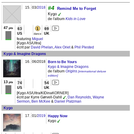
#4
15.
03/
2018
Remind Me to Forget
Kygo
de l'album
Kids in Love
47
pts
63
1
69
US
UK
dance
featuring
Miguel
[Kygo AS/Ultra]
écrit par
David Phelan
,
Alex Oriet
&
Phil Plested
Kygo & Imagine Dragons
16.
06/2018
Born to Be Yours
Kygo & Imagine Dragons
de l'album
Origins
[international deluxe
edition]
13
pts
74
54
US
UK
[Kygo AS/Ultra/KIDinaKORNER]
écrit par Kyrre Gørvell-Dahll
,
Dan Reynolds
,
Wayne
Sermon
,
Ben McKee
&
Daniel Platzman
Kygo
17.
01/
2019
Happy Now
Kygo