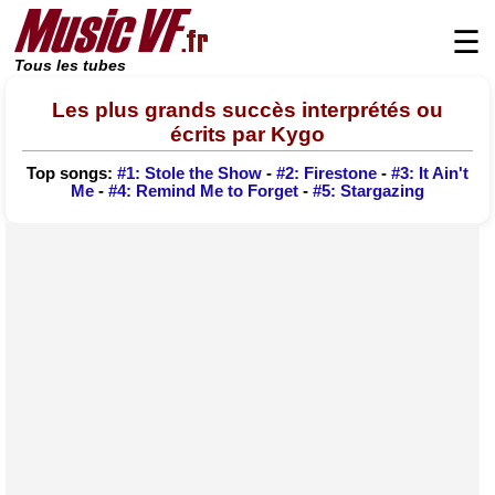
☰
Tous les tubes
Les plus grands succès interprétés ou
écrits par Kygo
Top songs:
#1: Stole the Show
-
#2: Firestone
-
#3: It Ain't
Me
-
#4: Remind Me to Forget
-
#5: Stargazing