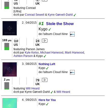
US
UK
featuring Conrad
[Ultra]
écrit par
Conrad Sewell
&
Kyrre Gørvell-Dahll
2.
04/2015
#1
Stole the Show
Kygo
de l'album
Cloud Nine
169
pts
24
110
US
UK
featuring Parson James
écrit par
Kyle Kelso
,
Michael Harwood
,
Marli Harwood
,
Ashton Parson
& Kygo
3.
08/2015
Nothing Left
Kygo
de l'album
Cloud Nine
2
pts
79
UK
featuring
Will Heard
écrit par Kyrre Gørvell-Dahll
&
Will Heard
4.
09/2015
Here for You
Kygo