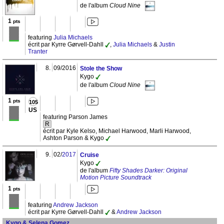
de l'album
Cloud Nine
1
pts
featuring
Julia Michaels
écrit par Kyrre Gørvell-Dahll
,
Julia Michaels
&
Justin
Tranter
8.
09/2016
Stole the Show
Kygo
de l'album
Cloud Nine
1
pts
105
US
featuring Parson James
R
écrit par Kyle Kelso, Michael Harwood, Marli Harwood,
Ashton Parson & Kygo
9.
02/
2017
Cruise
Kygo
de l'album
Fifty Shades Darker: Original
Motion Picture Soundtrack
1
pts
featuring
Andrew Jackson
écrit par Kyrre Gørvell-Dahll
&
Andrew Jackson
Kygo & Selena Gomez