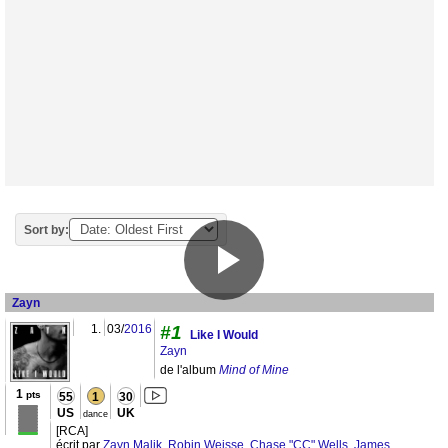
Sort by:
Zayn
1.
03/
2016
#1
Like I Would
Zayn
de l'album
Mind of Mine
1
pts
55
1
30
US
UK
dance
[RCA]
écrit par
Zayn Malik
,
Robin Weisse
,
Chase "CC" Wells
,
James