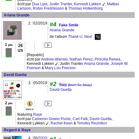
écrit par
Dua Lipa
,
Justin Tranter
,
Kennedi Lykken
,
Mattias
Larsson
,
Robin Fredriksson
&
Thomas Holkenborg
Ariana Grande
2.
02/2019
#4
Fake Smile
Ariana Grande
de l'album
Thank U, Next
1
pts
26
US
[Republic]
écrit par
Andrew Wansel
,
Nathan Perez
,
Priscilla Renea
,
Kennedi Lykken
, Justin Tranter,
Ariana Grande
,
Joseph W.
Frierson
&
Mary Lou Frierson
David Guetta
3.
05/2019
#2
Stay
(Don't Go Away)
David Guetta
2
pts
1
dance
featuring
Raye
écrit par
Cameron Gower Poole
,
Carl Falk
,
David Guetta
,
Kennedi Lykken
,
Rachel Keen
&
Timofey Reznikov
Regard & Raye
4.
05/
2020