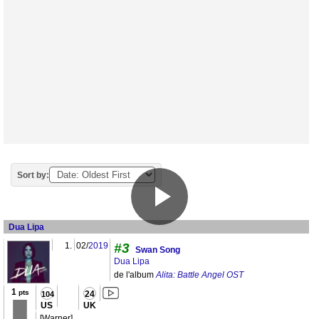
Sort by:
Dua Lipa
1.
02/
2019
#3
Swan Song
Dua Lipa
de l'album
Alita: Battle Angel OST
1
pts
24
104
US
UK
[Warner]