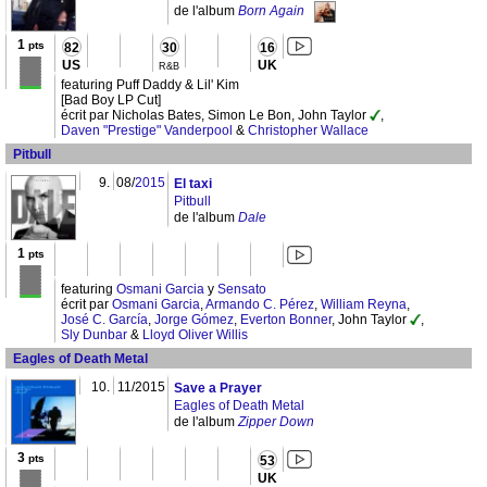
de l'album
Born Again
1
pts
82
30
16
US
UK
R&B
featuring Puff Daddy & Lil' Kim
[Bad Boy LP Cut]
écrit par Nicholas Bates, Simon Le Bon, John Taylor
,
Daven "Prestige" Vanderpool
&
Christopher Wallace
Pitbull
9.
08/
2015
El taxi
Pitbull
de l'album
Dale
1
pts
featuring
Osmani Garcia
y
Sensato
écrit par
Osmani Garcia
,
Armando C. Pérez
,
William Reyna
,
José C. García
,
Jorge Gómez
,
Everton Bonner
, John Taylor
,
Sly Dunbar
&
Lloyd Oliver Willis
Eagles of Death Metal
10.
11/2015
Save a Prayer
Eagles of Death Metal
de l'album
Zipper Down
3
pts
53
UK