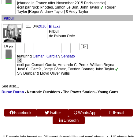
[charted in France after November 2015 Paris attacks]
écrit par Nick Rhodes, Simon Le Bon, John Taylor
, Roger
Taylor [Roger Andrew Taylor] & Andy Taylor
Pitbull
11.
04/
2016
El taxi
Pitbull
de l'album
Dale
14
pts
featuring
Osmani Garcia
y
Sensato
R
écrit par Osmani Garcia, Armando C. Pérez, William Reyna,
José C. García, Jorge Gómez, Everton Bonner, John Taylor
,
Sly Dunbar & Lloyd Oliver Willis
See also...
Duran Duran
• Neurotic Outsiders • The Power Station • Young Guns
Facebook
Twitter
WhatsApp
Email
LinkedIn
US charts info based on Billboard (www.billboard.com) charts • UK charts info