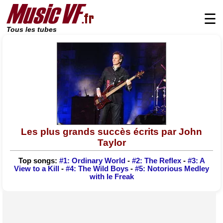
☰
Tous les tubes
Les plus grands succès écrits par John
Taylor
Top songs:
#1: Ordinary World
-
#2: The Reflex
-
#3: A
View to a Kill
-
#4: The Wild Boys
-
#5: Notorious Medley
with le Freak