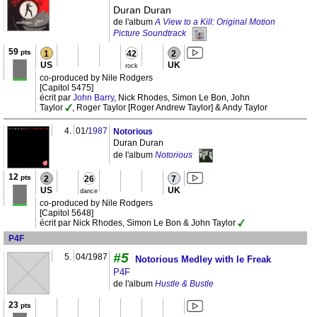
Duran Duran
de l'album
A View to a Kill: Original Motion
Picture Soundtrack
59
pts
1
42
2
US
UK
rock
co-produced by Nile Rodgers
[Capitol 5475]
écrit par
John Barry
, Nick Rhodes, Simon Le Bon, John
Taylor
, Roger Taylor [Roger Andrew Taylor] & Andy Taylor
4.
01/
1987
Notorious
Duran Duran
de l'album
Notorious
12
pts
2
26
7
US
UK
dance
co-produced by Nile Rodgers
[Capitol 5648]
écrit par Nick Rhodes, Simon Le Bon & John Taylor
P4F
#5
5.
04/1987
Notorious Medley with le Freak
P4F
de l'album
Hustle & Bustle
23
pts