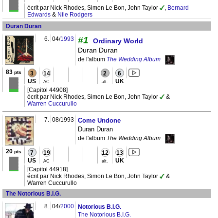
écrit par Nick Rhodes, Simon Le Bon, John Taylor
,
Bernard
Edwards
&
Nile Rodgers
Duran Duran
#1
6.
04/
1993
Ordinary World
Duran Duran
de l'album
The Wedding Album
83
pts
3
14
2
6
US
UK
AC
alt.
[Capitol 44908]
écrit par Nick Rhodes, Simon Le Bon, John Taylor
&
Warren Cuccurullo
7.
08/1993
Come Undone
Duran Duran
de l'album
The Wedding Album
20
pts
7
19
12
13
US
UK
AC
alt.
[Capitol 44918]
écrit par Nick Rhodes, Simon Le Bon, John Taylor
&
Warren Cuccurullo
The Notorious B.I.G.
8.
04/
2000
Notorious B.I.G.
The Notorious B.I.G.