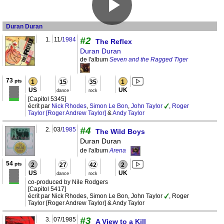
Duran Duran
#2
1.
11/
1984
The Reflex
Duran Duran
de l'album
Seven and the Ragged Tiger
73
pts
1
15
35
1
US
UK
dance
rock
[Capitol 5345]
écrit par
Nick Rhodes
,
Simon Le Bon
,
John Taylor
,
Roger
Taylor [Roger Andrew Taylor]
&
Andy Taylor
#4
2.
03/
1985
The Wild Boys
Duran Duran
de l'album
Arena
54
pts
2
27
42
2
US
UK
dance
rock
co-produced by Nile Rodgers
[Capitol 5417]
écrit par Nick Rhodes, Simon Le Bon, John Taylor
, Roger
Taylor [Roger Andrew Taylor] & Andy Taylor
#3
3.
07/1985
A View to a Kill