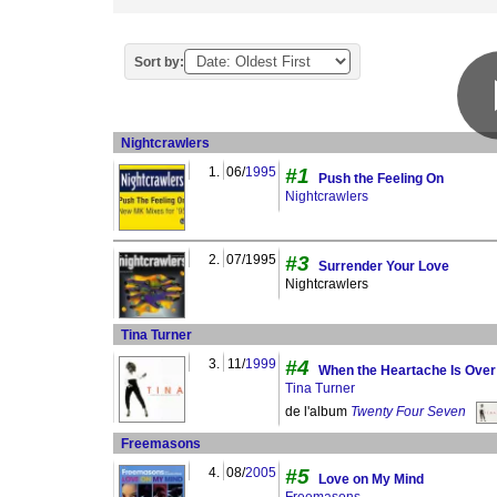
Sort by:
Nightcrawlers
1.
06/
1995
#1
Push the Feeling On
Nightcrawlers
2.
07/1995
#3
Surrender Your Love
Nightcrawlers
Tina Turner
3.
11/
1999
#4
When the Heartache Is Over
Tina Turner
de l'album
Twenty Four Seven
Freemasons
4.
08/
2005
#5
Love on My Mind
Freemasons