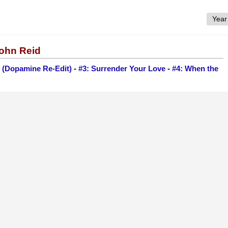
John Reid
y (Dopamine Re-Edit)
-
#3: Surrender Your Love
-
#4: When the