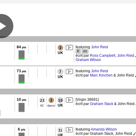
84
featuring
John Reid
pts
3
R
rm
UK
écrit par
Ross Campbell
,
John Reid
Graham Wilson
73
featuring
John Reid
pts
7
écrit par
Marc Kinchen
& John Reid
UK
10
[Virgin 38691]
pts
23
3
10
écrit par
Graham Stack
& John Reid
UK
AC
dance
6
featuring
Amanda Wilson
pts
11
écrit par Graham Stack, John Reid
UK