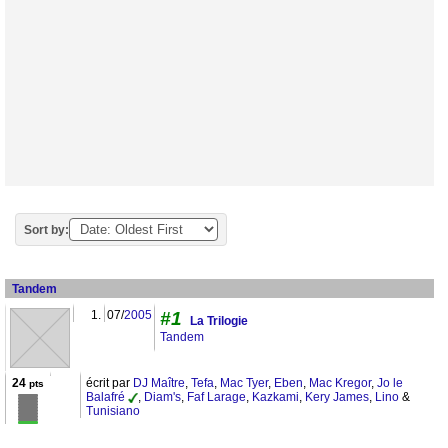
Sort by:
Tandem
1.
07/
2005
#1
La Trilogie
Tandem
24
écrit par
DJ Maître
,
Tefa
,
Mac Tyer
,
Eben
,
Mac Kregor
,
Jo le
pts
Balafré
,
Diam's
,
Faf Larage
,
Kazkami
,
Kery James
,
Lino
&
Tunisiano