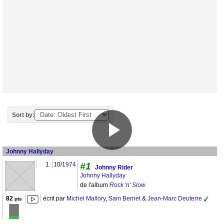
Sort by:
Johnny Hallyday
1.
10/
1974
#1
Johnny Rider
Johnny Hallyday
de l'album
Rock 'n' Slow
82
écrit par
Michel Mallory
,
Sam Bernet
&
Jean-Marc Deuterre
pts