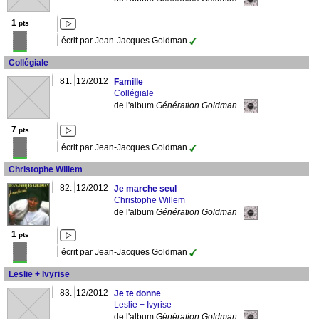
1
pts
écrit par Jean-Jacques Goldman
Collégiale
81.
12/2012
Famille
Collégiale
de l'album
Génération Goldman
7
pts
écrit par Jean-Jacques Goldman
Christophe Willem
82.
12/2012
Je marche seul
Christophe Willem
de l'album
Génération Goldman
1
pts
écrit par Jean-Jacques Goldman
Leslie + Ivyrise
83.
12/2012
Je te donne
Leslie + Ivyrise
de l'album
Génération Goldman