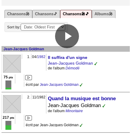
Chansons🎤
Chansons🎵
Chansons🎤🎵
Albums🎤
Sort by:
Jean-Jacques Goldman
1.
04/
1982
Il suffira d'un signe
Jean-Jacques Goldman
de l'album
Démodé
75
pts
écrit par
Jean-Jacques Goldman
2.
11/1982
Quand la musique est bonne
Jean-Jacques Goldman
de l'album
Minoritaire
217
pts
écrit par Jean-Jacques Goldman