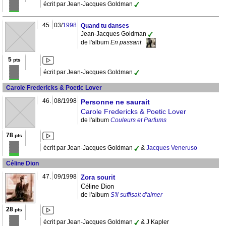
écrit par Jean-Jacques Goldman
45.
03/
1998
Quand tu danses
Jean-Jacques Goldman
de l'album
En passant
5
pts
écrit par Jean-Jacques Goldman
Carole Fredericks & Poetic Lover
46.
08/1998
Personne ne saurait
Carole Fredericks & Poetic Lover
de l'album
Couleurs et Parfums
78
pts
écrit par Jean-Jacques Goldman
&
Jacques Veneruso
Céline Dion
47.
09/1998
Zora sourit
Céline Dion
de l'album
S'il suffisait d'aimer
28
pts
écrit par Jean-Jacques Goldman
& J Kapler