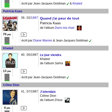
écrit par Jean-Jacques Goldman
&
Khaled
Patricia Kaas
39.
02/
1997
Quand j'ai peur de tout
Patricia Kaas
de l'album
Dans ma chair
70
pts
écrit par
Diane Warren
& Jean-Jacques Goldman
Khaled
40.
05/1997
Le jour viendra
Khaled
de l'album
Sahra
13
pts
écrit par Jean-Jacques Goldman
Céline Dion
41.
07/1997
J'attendais
Céline Dion
de l'album
D'eux
4
pts