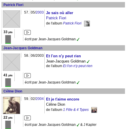
Patrick Fiori
57.
05/
2003
Je sais où aller
Patrick Fiori
de l'album
Patrick Fiori
33
pts
écrit par Jean-Jacques Goldman
Jean-Jacques Goldman
58.
06/2003
Et l'on n'y peut rien
Jean-Jacques Goldman
de l'album
Et l'on n'y peut rien
41
pts
écrit par Jean-Jacques Goldman
Céline Dion
59.
02/
2004
Et je t'aime encore
Céline Dion
de l'album
1 Fille & 4 Types
22
pts
écrit par Jean-Jacques Goldman
& J Kapler