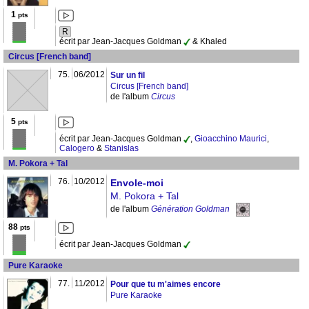
1
pts
R
écrit par Jean-Jacques Goldman
& Khaled
Circus [French band]
75.
06/2012
Sur un fil
Circus [French band]
de l'album
Circus
5
pts
écrit par Jean-Jacques Goldman
,
Gioacchino Maurici
,
Calogero
&
Stanislas
M. Pokora + Tal
76.
10/2012
Envole-moi
M. Pokora + Tal
de l'album
Génération Goldman
88
pts
écrit par Jean-Jacques Goldman
Pure Karaoke
77.
11/2012
Pour que tu m'aimes encore
Pure Karaoke