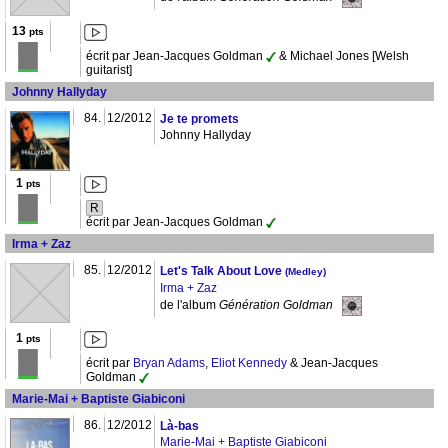
13
pts
écrit par Jean-Jacques Goldman
& Michael Jones [Welsh
guitarist]
Johnny Hallyday
84.
12/2012
Je te promets
Johnny Hallyday
1
pts
R
écrit par Jean-Jacques Goldman
Irma + Zaz
85.
12/2012
Let's Talk About Love
(Medley)
Irma + Zaz
de l'album
Génération Goldman
1
pts
écrit par
Bryan Adams
,
Eliot Kennedy
& Jean-Jacques
Goldman
Marie-Mai + Baptiste Giabiconi
86.
12/2012
Là-bas
Marie-Mai + Baptiste Giabiconi