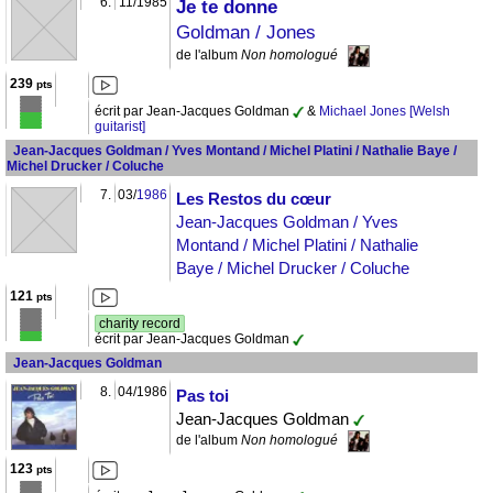
6.
11/1985
Je te donne
Goldman / Jones
de l'album
Non homologué
239
pts
écrit par Jean-Jacques Goldman
&
Michael Jones [Welsh
guitarist]
Jean-Jacques Goldman / Yves Montand / Michel Platini / Nathalie Baye /
Michel Drucker / Coluche
7.
03/
1986
Les Restos du cœur
Jean-Jacques Goldman / Yves
Montand / Michel Platini / Nathalie
Baye / Michel Drucker / Coluche
121
pts
charity record
écrit par Jean-Jacques Goldman
Jean-Jacques Goldman
8.
04/1986
Pas toi
Jean-Jacques Goldman
de l'album
Non homologué
123
pts