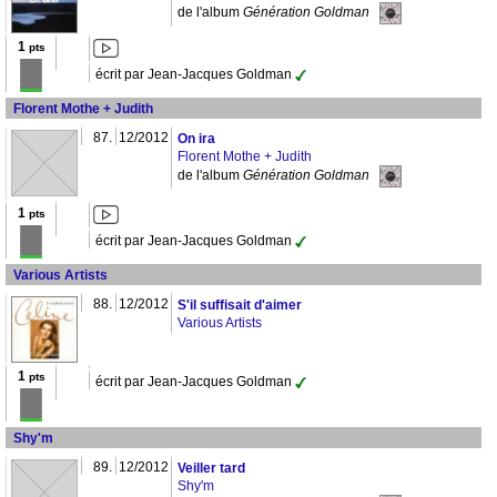
de l'album
Génération Goldman
1
pts
écrit par Jean-Jacques Goldman
Florent Mothe + Judith
87.
12/2012
On ira
Florent Mothe + Judith
de l'album
Génération Goldman
1
pts
écrit par Jean-Jacques Goldman
Various Artists
88.
12/2012
S'il suffisait d'aimer
Various Artists
1
pts
écrit par Jean-Jacques Goldman
Shy'm
89.
12/2012
Veiller tard
Shy'm