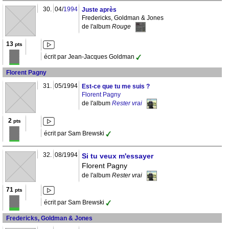
30.
04/
1994
Juste après
Fredericks, Goldman & Jones
de l'album
Rouge
13
pts
écrit par Jean-Jacques Goldman
Florent Pagny
31.
05/1994
Est-ce que tu me suis ?
Florent Pagny
de l'album
Rester vrai
2
pts
écrit par Sam Brewski
32.
08/1994
Si tu veux m'essayer
Florent Pagny
de l'album
Rester vrai
71
pts
écrit par Sam Brewski
Fredericks, Goldman & Jones