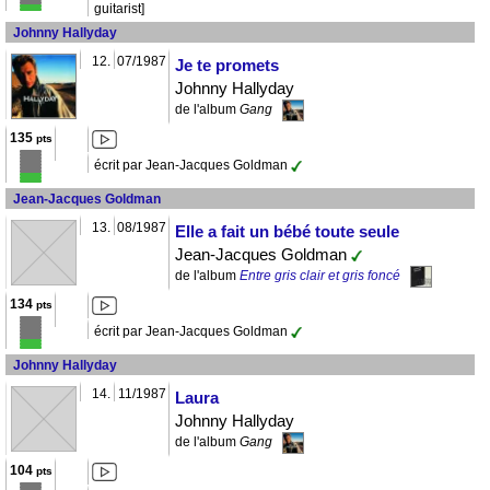
guitarist]
Johnny Hallyday
12.
07/1987
Je te promets
Johnny Hallyday
de l'album
Gang
135
pts
écrit par Jean-Jacques Goldman
Jean-Jacques Goldman
13.
08/1987
Elle a fait un bébé toute seule
Jean-Jacques Goldman
de l'album
Entre gris clair et gris foncé
134
pts
écrit par Jean-Jacques Goldman
Johnny Hallyday
14.
11/1987
Laura
Johnny Hallyday
de l'album
Gang
104
pts