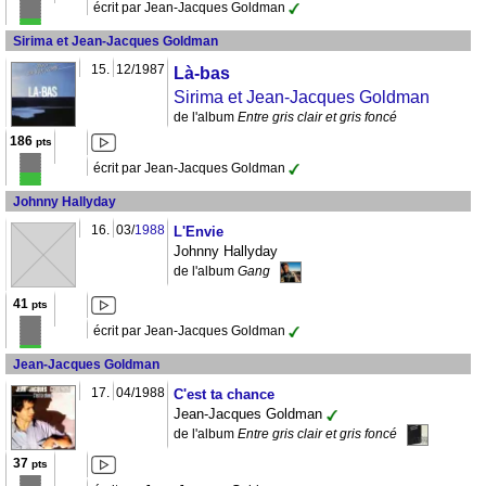
écrit par Jean-Jacques Goldman
Sirima et Jean-Jacques Goldman
15.
12/1987
Là-bas
Sirima et Jean-Jacques Goldman
de l'album
Entre gris clair et gris foncé
186
pts
écrit par Jean-Jacques Goldman
Johnny Hallyday
16.
03/
1988
L'Envie
Johnny Hallyday
de l'album
Gang
41
pts
écrit par Jean-Jacques Goldman
Jean-Jacques Goldman
17.
04/1988
C'est ta chance
Jean-Jacques Goldman
de l'album
Entre gris clair et gris foncé
37
pts