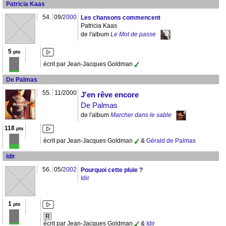
Patricia Kaas
54.
09/
2000
Les chansons commencent
Patricia Kaas
de l'album
Le Mot de passe
5
pts
écrit par Jean-Jacques Goldman
De Palmas
55.
11/2000
J'en rêve encore
De Palmas
de l'album
Marcher dans le sable
118
pts
écrit par Jean-Jacques Goldman
&
Gérald de Palmas
Idir
56.
05/
2002
Pourquoi cette pluie ?
Idir
1
pts
R
écrit par Jean-Jacques Goldman
&
Idir