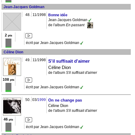
Jean-Jacques Goldman
48.
11/1998
Bonne idée
Jean-Jacques Goldman
de l'album
En passant
2
pts
écrit par Jean-Jacques Goldman
Céline Dion
49.
11/1998
S'il suffisait d'aimer
Céline Dion
de l'album
S'il suffisait d'aimer
108
pts
écrit par Jean-Jacques Goldman
50.
03/
1999
On ne change pas
Céline Dion
de l'album
S'il suffisait d'aimer
46
pts
écrit par Jean-Jacques Goldman