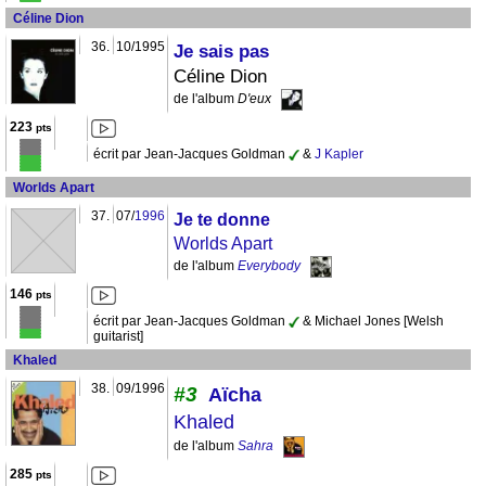
Céline Dion
36.
10/1995
Je sais pas
Céline Dion
de l'album
D'eux
223
pts
écrit par Jean-Jacques Goldman
&
J Kapler
Worlds Apart
37.
07/
1996
Je te donne
Worlds Apart
de l'album
Everybody
146
pts
écrit par Jean-Jacques Goldman
& Michael Jones [Welsh
guitarist]
Khaled
38.
09/1996
#3
Aïcha
Khaled
de l'album
Sahra
285
pts