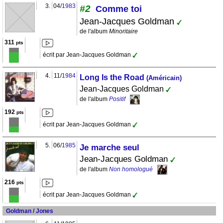
3.
04/
1983
#2
Comme toi
Jean-Jacques Goldman
de l'album
Minoritaire
311
pts
écrit par Jean-Jacques Goldman
4.
11/
1984
Long Is the Road
(Américain)
Jean-Jacques Goldman
de l'album
Positif
192
pts
écrit par Jean-Jacques Goldman
5.
06/
1985
Je marche seul
Jean-Jacques Goldman
de l'album
Non homologué
216
pts
écrit par Jean-Jacques Goldman
Goldman / Jones