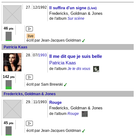
27.
12/1992
Il suffira d'un signe
(Live)
Fredericks, Goldman & Jones
de l'album
Sur scène
46
pts
live
écrit par Jean-Jacques Goldman
Patricia Kaas
28.
07/
1993
Il me dit que je suis belle
Patricia Kaas
de l'album
Je te dis vous
142
pts
écrit par Sam Brewski
Fredericks, Goldman & Jones
29.
11/1993
Rouge
Fredericks, Goldman & Jones
de l'album
Rouge
45
pts
écrit par Jean-Jacques Goldman