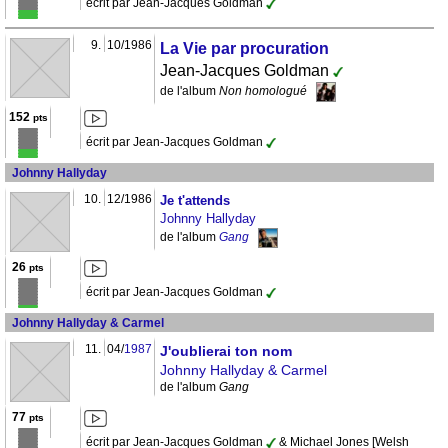
écrit par Jean-Jacques Goldman
9.
10/1986
La Vie par procuration
Jean-Jacques Goldman
de l'album
Non homologué
152
pts
écrit par Jean-Jacques Goldman
Johnny Hallyday
10.
12/1986
Je t'attends
Johnny Hallyday
de l'album
Gang
26
pts
écrit par Jean-Jacques Goldman
Johnny Hallyday & Carmel
11.
04/
1987
J'oublierai ton nom
Johnny Hallyday & Carmel
de l'album
Gang
77
pts
écrit par Jean-Jacques Goldman
& Michael Jones [Welsh