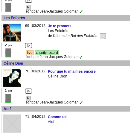
R
écrit par Jean-Jacques Goldman
Les Enfoirés
69.
03/2012
Je te promets
Les Enfoirés
de l'album
Le Bal des Enfoirés
2
pts
live
charity record
écrit par Jean-Jacques Goldman
Céline Dion
70.
03/2012
Pour que tu m'aimes encore
Céline Dion
1
pts
R
écrit par Jean-Jacques Goldman
Atef
71.
04/2012
Comme toi
Atef