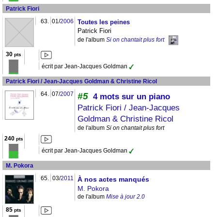
Patrick Fiori
63.
01/
2006
Toutes les peines
Patrick Fiori
de l'album
Si on chantait plus fort
30
pts
écrit par Jean-Jacques Goldman
Patrick Fiori / Jean-Jacques Goldman & Christine Ricol
64.
07/
2007
#5
4 mots sur un piano
Patrick Fiori / Jean-Jacques
Goldman & Christine Ricol
de l'album
Si on chantait plus fort
240
pts
écrit par Jean-Jacques Goldman
M. Pokora
65.
03/
2011
À nos actes manqués
M. Pokora
de l'album
Mise à jour 2.0
85
pts