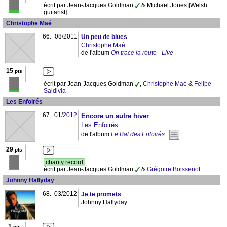
écrit par Jean-Jacques Goldman
& Michael Jones [Welsh
guitarist]
Christophe Maé
66.
08/2011
Un peu de blues
Christophe Maé
de l'album
On trace la route - Live
15
pts
écrit par Jean-Jacques Goldman
,
Christophe Maé
&
Felipe
Saldivia
Les Enfoirés
67.
01/
2012
Encore un autre hiver
Les Enfoirés
de l'album
Le Bal des Enfoirés
29
pts
charity record
écrit par Jean-Jacques Goldman
&
Grégoire Boissenot
Johnny Hallyday
68.
03/2012
Je te promets
Johnny Hallyday
1
pts