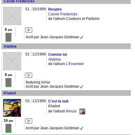
Carole Fredericks
51.
10/1999
Respire
Carole Fredericks
de l'album
Couleurs et Parfums
6
pts
écrit par Jean-Jacques Goldman
Alabina
52.
12/1999
Comme toi
Alabina
de l'album
L’Essentiel
8
pts
featuring
Ishtar
écrit par Jean-Jacques Goldman
Khaled
53.
12/1999
C'est la nuit
Khaled
de l'album
Kenza
16
pts
écrit par Jean-Jacques Goldman