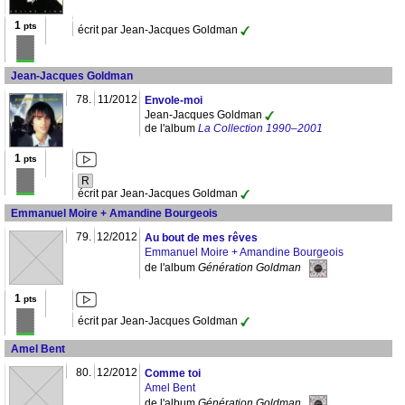
1
pts
écrit par Jean-Jacques Goldman
Jean-Jacques Goldman
78.
11/2012
Envole-moi
Jean-Jacques Goldman
de l'album
La Collection 1990–2001
1
pts
R
écrit par Jean-Jacques Goldman
Emmanuel Moire + Amandine Bourgeois
79.
12/2012
Au bout de mes rêves
Emmanuel Moire + Amandine Bourgeois
de l'album
Génération Goldman
1
pts
écrit par Jean-Jacques Goldman
Amel Bent
80.
12/2012
Comme toi
Amel Bent
de l'album
Génération Goldman