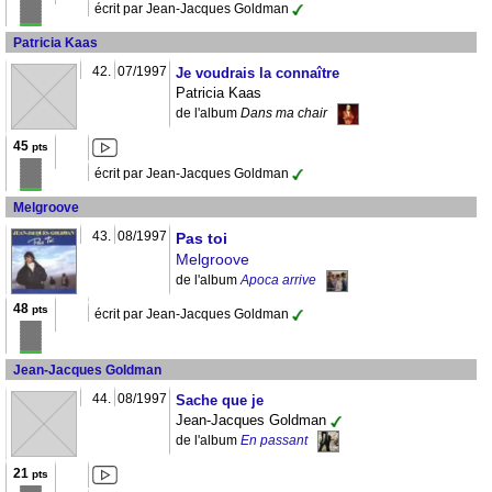
écrit par Jean-Jacques Goldman
Patricia Kaas
42.
07/1997
Je voudrais la connaître
Patricia Kaas
de l'album
Dans ma chair
45
pts
écrit par Jean-Jacques Goldman
Melgroove
43.
08/1997
Pas toi
Melgroove
de l'album
Apoca arrive
48
pts
écrit par Jean-Jacques Goldman
Jean-Jacques Goldman
44.
08/1997
Sache que je
Jean-Jacques Goldman
de l'album
En passant
21
pts