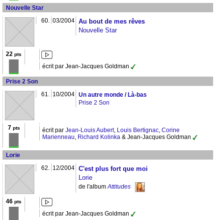
Nouvelle Star
60.
03/2004
Au bout de mes rêves
Nouvelle Star
22
pts
écrit par Jean-Jacques Goldman
Prise 2 Son
61.
10/2004
Un autre monde / Là-bas
Prise 2 Son
7
pts
écrit par
Jean-Louis Aubert
,
Louis Bertignac
,
Corine
Marienneau
,
Richard Kolinka
& Jean-Jacques Goldman
Lorie
62.
12/2004
C'est plus fort que moi
Lorie
de l'album
Attitudes
46
pts
écrit par Jean-Jacques Goldman