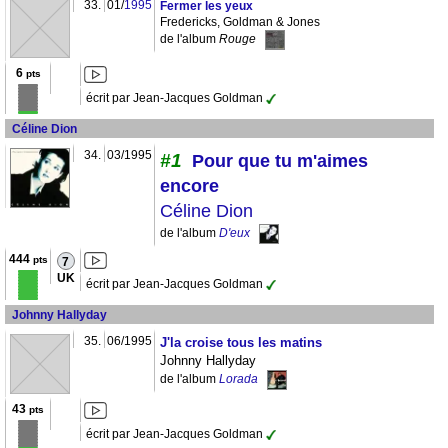
33.
01/
1995
Fermer les yeux
Fredericks, Goldman & Jones
de l'album
Rouge
6
pts
écrit par Jean-Jacques Goldman
Céline Dion
34.
03/1995
#1
Pour que tu m'aimes
encore
Céline Dion
de l'album
D'eux
444
pts
7
UK
écrit par Jean-Jacques Goldman
Johnny Hallyday
35.
06/1995
J'la croise tous les matins
Johnny Hallyday
de l'album
Lorada
43
pts
écrit par Jean-Jacques Goldman