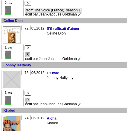
2
pts
from The Voice (France), season 1
écrit par Jean-Jacques Goldman
Céline Dion
72.
05/2012
S'il suffisait d'aimer
Céline Dion
1
pts
R
écrit par Jean-Jacques Goldman
Johnny Hallyday
73.
06/2012
L'Envie
Johnny Hallyday
1
pts
R
écrit par Jean-Jacques Goldman
Khaled
74.
06/2012
Aïcha
Khaled