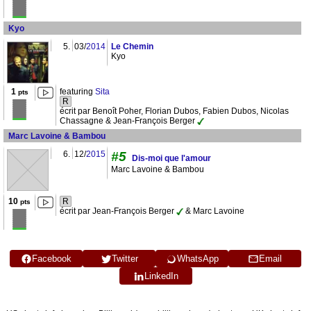
Kyo
5.
03/
2014
Le Chemin
Kyo
1
featuring
Sita
pts
R
écrit par Benoît Poher, Florian Dubos, Fabien Dubos, Nicolas
Chassagne & Jean-François Berger
Marc Lavoine & Bambou
6.
12/
2015
#5
Dis-moi que l'amour
Marc Lavoine & Bambou
10
R
pts
écrit par Jean-François Berger
& Marc Lavoine
Facebook
Twitter
WhatsApp
Email
LinkedIn