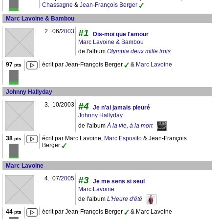
Chassagne
&
Jean-François Berger
Marc Lavoine & Bambou
2.
06/
2003
#1
Dis-moi que l'amour
Marc Lavoine & Bambou
de l'album
Olympia deux mille trois
97
écrit par Jean-François Berger
&
Marc Lavoine
pts
Johnny Hallyday
3.
10/2003
#4
Je n'ai jamais pleuré
Johnny Hallyday
de l'album
À la vie, à la mort
38
écrit par Marc Lavoine,
Marc Esposito
& Jean-François
pts
Berger
Marc Lavoine
4.
07/
2005
#3
Je me sens si seul
Marc Lavoine
de l'album
L'Heure d'été
44
écrit par Jean-François Berger
& Marc Lavoine
pts