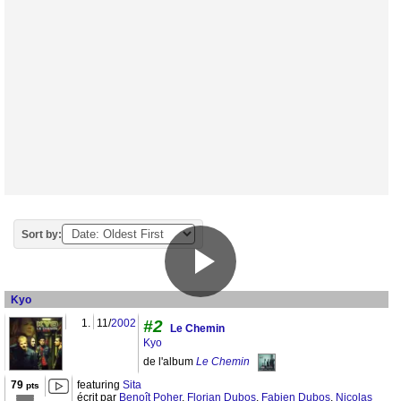
Sort by:
Kyo
1.
11/
2002
#2
Le Chemin
Kyo
de l'album
Le Chemin
79
featuring
Sita
pts
écrit par
Benoît Poher
,
Florian Dubos
,
Fabien Dubos
,
Nicolas