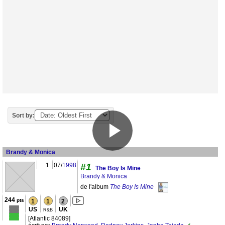
Sort by:
Brandy & Monica
1.
07/
1998
#1
The Boy Is Mine
Brandy & Monica
de l'album
The Boy Is Mine
244
pts
1
1
2
US
UK
R&B
[Atlantic 84089]