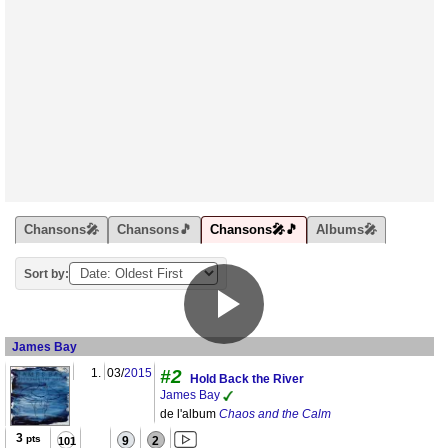
Chansons🎤
Chansons🎵
Chansons🎤🎵
Albums🎤
Sort by:
James Bay
1.
03/
2015
#2
Hold Back the River
James Bay
de l'album
Chaos and the Calm
3
pts
9
2
101