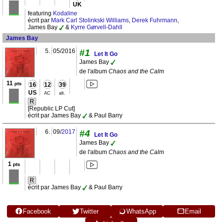
UK
featuring
Kodaline
écrit par
Mark Carl Stolinkski Williams
,
Derek Fuhrmann
,
James Bay
&
Kyrre Gørvell-Dahll
James Bay
5.
05/2016
#1
Let It Go
James Bay
de l'album
Chaos and the Calm
11
pts
16
12
39
US
AC
alt.
R
[Republic LP Cut]
écrit par James Bay
& Paul Barry
6.
09/
2017
#4
Let It Go
James Bay
de l'album
Chaos and the Calm
1
pts
R
écrit par James Bay
& Paul Barry
Facebook
Twitter
WhatsApp
Email