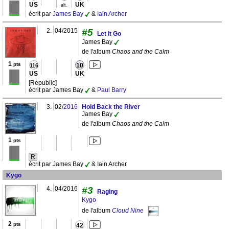
US
UK
alt.
écrit par
James Bay
&
Iain Archer
2.
04/2015
#5
Let It Go
James Bay
de l'album
Chaos and the Calm
1
pts
10
116
US
UK
[Republic]
écrit par James Bay
&
Paul Barry
3.
02/
2016
Hold Back the River
James Bay
de l'album
Chaos and the Calm
1
pts
R
écrit par James Bay
& Iain Archer
Kygo
4.
04/2016
#3
Raging
Kygo
de l'album
Cloud Nine
2
pts
42