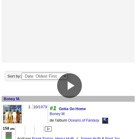
Sort by:
Boney M.
1.
10/
1979
#1
Gotta Go Home
Boney M.
de l'album
Oceans of Fantasy
158
pts
écrit par
Frank Farian
,
Heinz Huth
,
Jürgen Huth
&
Fred Jay