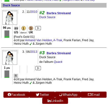
Duck Sauce
2.
11/
2010
#2
Barbra Streisand
Duck Sauce
96
pts
89
1
3
US
UK
dance
[Fool's Gold 01]
écrit par
Armand Van Helden
,
A-Trak
, Frank Farian, Fred Jay,
Heinz Huth
& Jürgen Huth
3.
06/
2013
#3
Barbra Streisand
Duck Sauce
de l'album
Quack
1
pts
R
écrit par Armand Van Helden, A-Trak, Frank Farian, Fred Jay,
Heinz Huth
& Jürgen Huth
Facebook
Twitter
WhatsApp
Email
LinkedIn