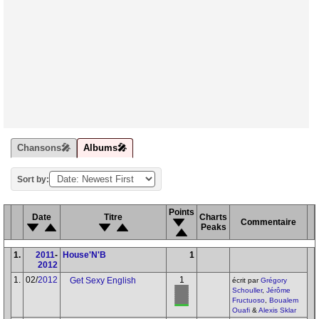
Chansons🎤
Albums🎤
Sort by:
Points
Date
Titre
Charts
Commentaire
Peaks
1.
2011
-
House'N'B
1
2012
1.
02/
2012
1
Get Sexy English
écrit par
Grégory
Schouller
,
Jérôme
Fructuoso
,
Boualem
Ouafi
&
Alexis Sklar