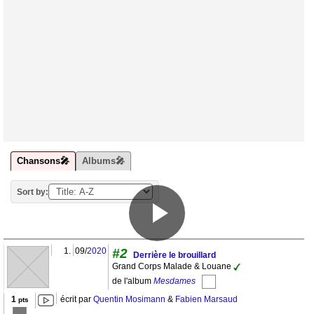
Chansons🎤
Albums🎤
Sort by:
1.
09/
2020
#2
Derrière le brouillard
Grand Corps Malade & Louane
de l'album
Mesdames
1
écrit par
Quentin Mosimann
&
Fabien Marsaud
pts