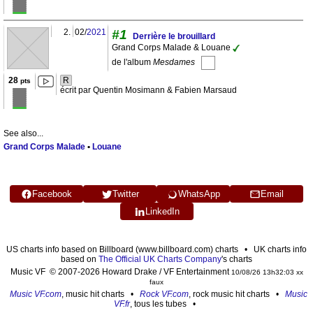
2.
02/
2021
#1
Derrière le brouillard
Grand Corps Malade & Louane
de l'album
Mesdames
28
R
pts
écrit par Quentin Mosimann & Fabien Marsaud
See also...
Grand Corps Malade
•
Louane
Facebook
Twitter
WhatsApp
Email
LinkedIn
US charts info based on Billboard (www.billboard.com) charts • UK charts info
based on
The Official UK Charts Company
's charts
Music VF © 2007-2026 Howard Drake / VF Entertainment
10/08/26 13h32:03 xx
faux
Music VF.com
, music hit charts •
Rock VF.com
, rock music hit charts •
Music
VF.fr
, tous les tubes •