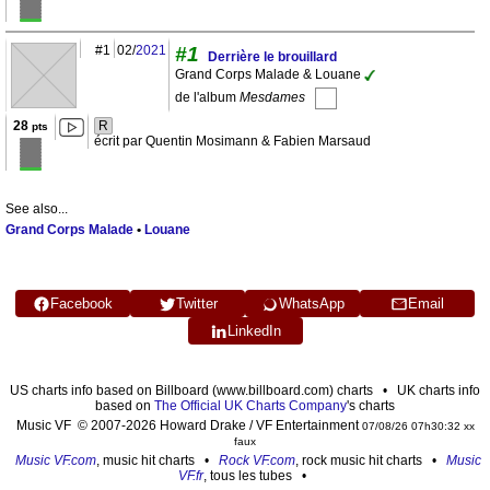
#1
02/
2021
#1
Derrière le brouillard
Grand Corps Malade & Louane
de l'album
Mesdames
28
R
pts
écrit par Quentin Mosimann & Fabien Marsaud
See also...
Grand Corps Malade
•
Louane
Facebook
Twitter
WhatsApp
Email
LinkedIn
US charts info based on Billboard (www.billboard.com) charts • UK charts info
based on
The Official UK Charts Company
's charts
Music VF © 2007-2026 Howard Drake / VF Entertainment
07/08/26 07h30:32 xx
faux
Music VF.com
, music hit charts •
Rock VF.com
, rock music hit charts •
Music
VF.fr
, tous les tubes •