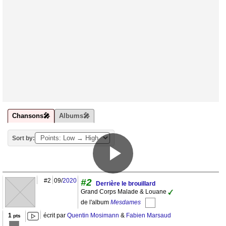
Chansons🎤
Albums🎤
Sort by:
#2
09/
2020
#2
Derrière le brouillard
Grand Corps Malade & Louane
de l'album
Mesdames
1
écrit par
Quentin Mosimann
&
Fabien Marsaud
pts