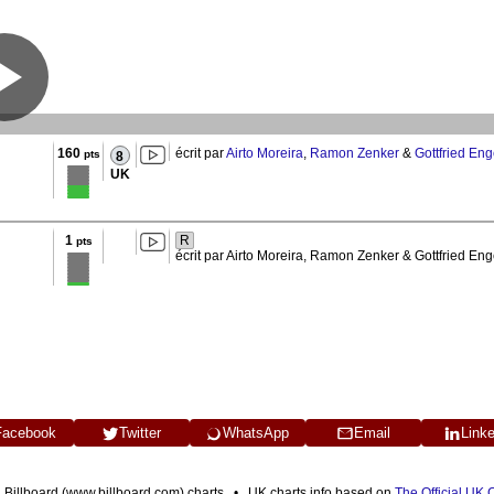
160
écrit par
Airto Moreira
,
Ramon Zenker
&
Gottfried Eng
pts
8
UK
1
R
pts
écrit par Airto Moreira, Ramon Zenker & Gottfried En
Facebook
Twitter
WhatsApp
Email
Link
n Billboard (www.billboard.com) charts • UK charts info based on
The Official UK