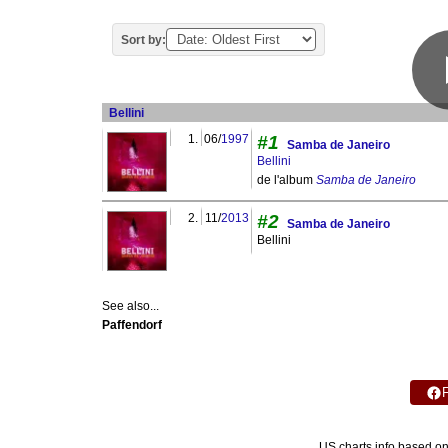
Sort by:
Bellini
1.
06/
1997
#1
Samba de Janeiro
Bellini
de l'album
Samba de Janeiro
2.
11/
2013
#2
Samba de Janeiro
Bellini
See also...
Paffendorf
US charts info based o