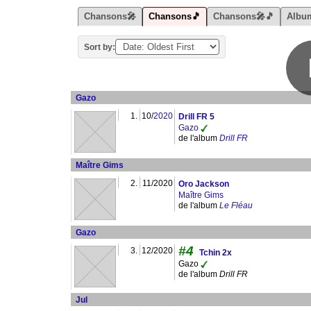
Chansons🎤
Chansons🎵
Chansons🎤🎵
Albu
Sort by:
Gazo
1.
10/
2020
Drill FR 5
Gazo
de l'album
Drill FR
Maître Gims
2.
11/2020
Oro Jackson
Maître Gims
de l'album
Le Fléau
Gazo
#4
3.
12/2020
Tchin 2x
Gazo
de l'album
Drill FR
Jul