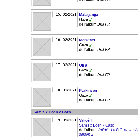
15.
02/2021
Malagangx
Gazo
de l'album
Drill FR
16.
02/2021
Mon cher
Gazo
de l'album
Drill FR
17.
02/2021
On a
Gazo
de l'album
Drill FR
18.
02/2021
Parkinson
Gazo
de l'album
Drill FR
Sam's x Bosh x Gazo
19.
09/2021
Validé II
Sam's x Bosh x Gazo
de l'album
Validé : La B.O. de la sér
saison 2