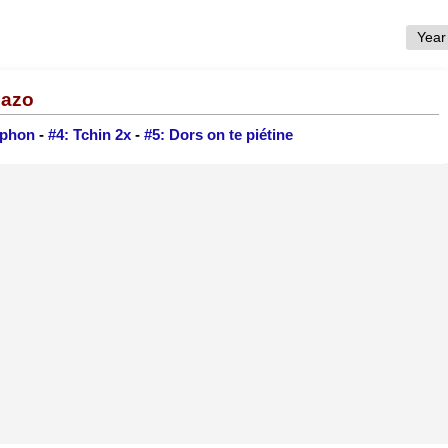
Gazo
uphon
-
#4: Tchin 2x
-
#5: Dors on te piétine