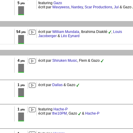
5
featuring
Gazo
pts
écrit par
Wavywess
,
Nardey
,
Scar Productions
,
Jul
& Gazo
54
écrit par
William Mundala
, Ibrahima Diakité
,
Louis
pts
Jacoberger
&
Léo Eynard
4
écrit par
Shiruken Music
, Flem & Gazo
pts
1
écrit par
Dallas
& Gazo
pts
1
featuring
Hache-P
pts
écrit par
the10PM
, Gazo
&
Hache-P