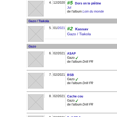
#5
4.
12/2020
Dors on te piétine
Jul
de l'album
Loin du monde
Gazo / Tiakola
#2
5.
01/
2021
Kassav
Gazo / Tiakola
Gazo
6.
02/2021
A$AP
Gazo
de l'album
Drill FR
7.
02/2021
BSB
Gazo
de l'album
Drill FR
8.
02/2021
Cache cou
Gazo
de l'album
Drill FR