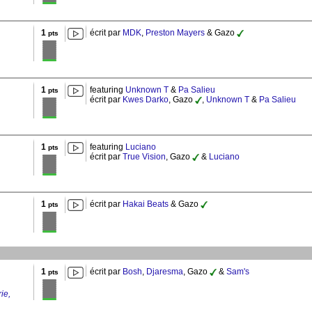
1
écrit par
MDK
,
Preston Mayers
& Gazo
pts
1
featuring
Unknown T
&
Pa Salieu
pts
écrit par
Kwes Darko
, Gazo
,
Unknown T
&
Pa Salieu
1
featuring
Luciano
pts
écrit par
True Vision
, Gazo
&
Luciano
1
écrit par
Hakai Beats
& Gazo
pts
1
écrit par
Bosh
,
Djaresma
, Gazo
&
Sam's
pts
ie,