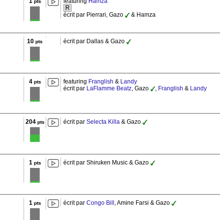
1
featuring
Hamza
pts
R
écrit par Pierrari, Gazo
& Hamza
10
écrit par Dallas & Gazo
pts
4
featuring
Franglish
&
Landy
pts
écrit par
LaFlamme Beatz
, Gazo
,
Franglish
&
Landy
204
écrit par
Selecta Killa
& Gazo
pts
1
écrit par Shiruken Music & Gazo
pts
1
écrit par
Congo Bill
, Amine Farsi & Gazo
pts