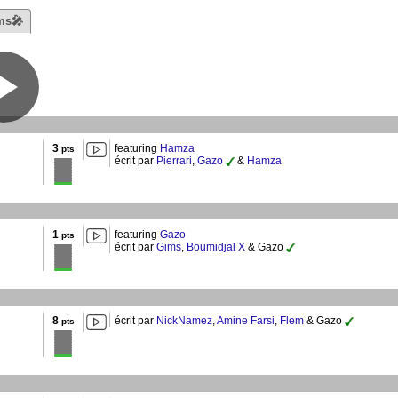
ms🎤
3
featuring
Hamza
pts
écrit par
Pierrari
,
Gazo
&
Hamza
1
featuring
Gazo
pts
écrit par
Gims
,
Boumidjal X
& Gazo
8
écrit par
NickNamez
,
Amine Farsi
,
Flem
& Gazo
pts