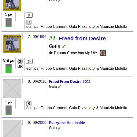
Gala
1
pts
R
écrit par Filippo Carmeni, Gala Rizzatto
& Maurizio Molella
7.
09/
1996
#1
Freed from Desire
Gala
de l'album
Come into My Life
316
pts
2
UK
écrit par Filippo Carmeni, Gala Rizzatto
& Maurizio Molella
8.
06/2016
Freed From Desire 2011
Gala
1
pts
R
écrit par Filippo Carmeni, Gala Rizzatto
& Maurizio Molella
9.
09/
2000
Everyone Has Inside
Gala