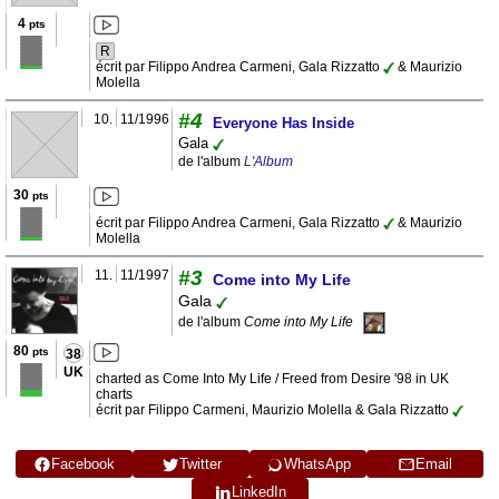
4
pts
R
écrit par Filippo Andrea Carmeni, Gala Rizzatto
& Maurizio
Molella
#4
10.
11/1996
Everyone Has Inside
Gala
de l'album
L'Album
30
pts
écrit par Filippo Andrea Carmeni, Gala Rizzatto
& Maurizio
Molella
#3
11.
11/1997
Come into My Life
Gala
de l'album
Come into My Life
80
pts
38
UK
charted as Come Into My Life / Freed from Desire '98 in UK
charts
écrit par Filippo Carmeni, Maurizio Molella & Gala Rizzatto
Facebook
Twitter
WhatsApp
Email
LinkedIn