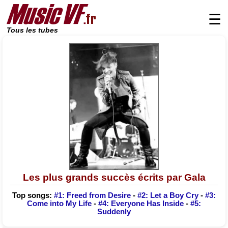
☰
Tous les tubes
Les plus grands succès écrits par Gala
Top songs:
#1: Freed from Desire
-
#2: Let a Boy Cry
-
#3:
Come into My Life
-
#4: Everyone Has Inside
-
#5:
Suddenly