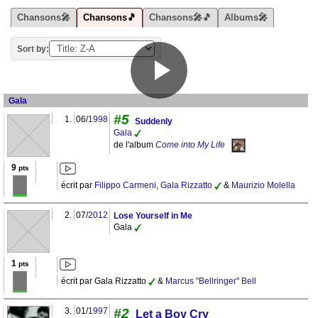
Chansons🎤
Chansons🎵
Chansons🎤🎵
Albums🎤
Sort by:
Gala
#5
1.
06/
1998
Suddenly
Gala
de l'album
Come into My Life
9
pts
écrit par
Filippo Carmeni
,
Gala Rizzatto
&
Maurizio Molella
2.
07/
2012
Lose Yourself in Me
Gala
1
pts
écrit par Gala Rizzatto
&
Marcus "Bellringer" Bell
3.
01/
1997
#2
Let a Boy Cry