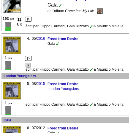
Gala
de l'album
Come into My Life
193
pts
11
UK
écrit par Filippo Carmeni, Gala Rizzatto
& Maurizio Molella
4.
05/
2016
Freed from Desire
Gala
1
pts
R
écrit par Filippo Carmeni, Gala Rizzatto
& Maurizio Molella
London Youngsters
5.
08/
2015
Freed from Desire
London Youngsters
1
pts
écrit par Filippo Carmeni, Gala Rizzatto
& Maurizio Molella
Gala
6.
07/2012
Freed from Desire