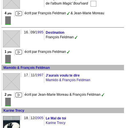
de l'album
Magic' Boul'vard
4
écrit par François Feldman
& Jean-Marie Moreau
pts
16.
09/
1995
Destination
François Feldman
1
écrit par François Feldman
pts
Mamido & François Feldman
17.
11/
1997
J'aurais voulu te dire
Mamido & François Feldman
2
écrit par Jean-Marie Moreau & François Feldman
pts
Karine Trecy
18.
12/
2005
Le Mal de toi
Karine Trecy