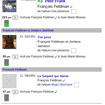
#3
Petit Frank
François Feldman
de l'album
Une présence
223
écrit par François Feldman
& Jean-Marie Moreau
pts
François Feldman et Joniece Jamison
10.
02/
1991
J'ai peur
François Feldman et Joniece
Jamison
de l'album
Une présence
95
écrit par François Feldman
& Jean-Marie Moreau
pts
François Feldman
11.
06/1991
Le Serpent qui danse
François Feldman
de l'album
Magic' Boul'vard
47
écrit par François Feldman
pts