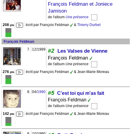
François Feldman et Joniece
Jamison
de l'album
Une présence
208
écrit par François Feldman
&
Thierry Durbet
pts
François Feldman
7.
12/1989
#2
Les Valses de Vienne
François Feldman
de l'album
Une présence
276
écrit par François Feldman
& Jean-Marie Moreau
pts
8.
04/
1990
#5
C'est toi qui m'as fait
François Feldman
de l'album
Une présence
142
écrit par François Feldman
& Jean-Marie Moreau
pts
9.
10/1990