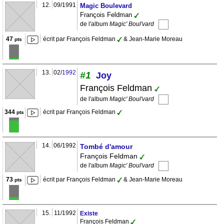
12.
09/1991
Magic Boulevard
François Feldman
de l'album
Magic' Boul'vard
47
écrit par François Feldman
& Jean-Marie Moreau
pts
13.
02/
1992
#1
Joy
François Feldman
de l'album
Magic' Boul'vard
344
écrit par François Feldman
pts
14.
06/1992
Tombé d'amour
François Feldman
de l'album
Magic' Boul'vard
73
écrit par François Feldman
& Jean-Marie Moreau
pts
15.
11/1992
Existe
François Feldman