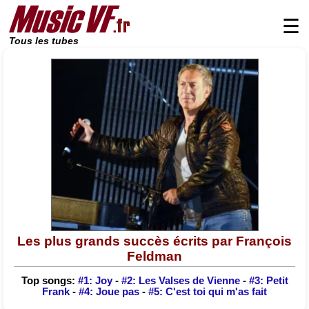
☰
Tous les tubes
Les plus grands succès écrits par François
Feldman
Top songs:
#1: Joy
-
#2: Les Valses de Vienne
-
#3: Petit
Frank
-
#4: Joue pas
-
#5: C'est toi qui m'as fait