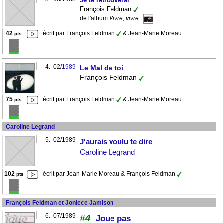
Je te retrouverai
François Feldman
de l'album
Vivre, vivre
42
écrit par François Feldman
& Jean-Marie Moreau
pts
4.
02/
1989
Le Mal de toi
François Feldman
75
écrit par François Feldman
& Jean-Marie Moreau
pts
Caroline Legrand
5.
02/1989
J'aurais voulu te dire
Caroline Legrand
102
écrit par Jean-Marie Moreau & François Feldman
pts
François Feldman et Joniece Jamison
6.
07/1989
#4
Joue pas