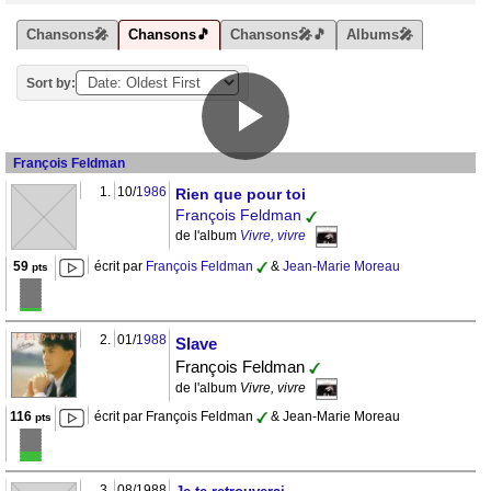
Chansons🎤
Chansons🎵
Chansons🎤🎵
Albums🎤
Sort by:
François Feldman
1.
10/
1986
Rien que pour toi
François Feldman
de l'album
Vivre, vivre
59
écrit par
François Feldman
&
Jean-Marie Moreau
pts
2.
01/
1988
Slave
François Feldman
de l'album
Vivre, vivre
116
écrit par François Feldman
& Jean-Marie Moreau
pts
3.
08/1988